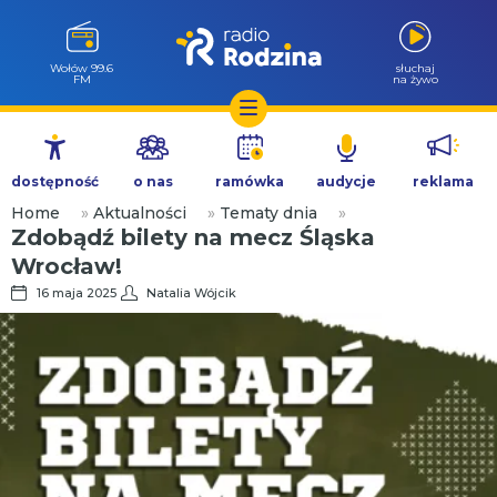
Wołów 99.6
słuchaj
FM
na żywo
Przejdź
do
dostępność
o nas
ramówka
audycje
reklama
treści
Home
»
Aktualności
»
Tematy dnia
»
Zdobądź bilety na mecz Śląska
Wrocław!
16 maja 2025
Natalia Wójcik