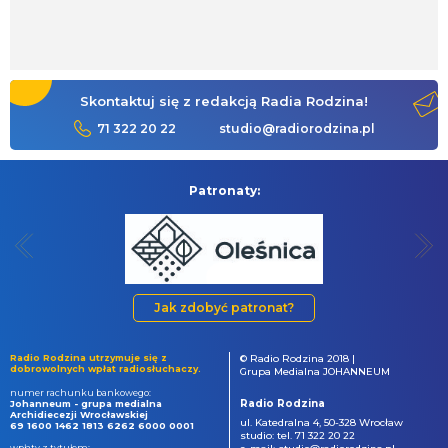
Skontaktuj się z redakcją Radia Rodzina!
71 322 20 22
studio@radiorodzina.pl
Patronaty:
Jak zdobyć patronat?
Radio Rodzina utrzymuje się z
© Radio Rodzina 2018 |
dobrowolnych wpłat radiosłuchaczy.
Grupa Medialna JOHANNEUM
numer rachunku bankowego:
Radio Rodzina
Johanneum - grupa medialna
Archidiecezji Wrocławskiej
ul. Katedralna 4, 50-328 Wrocław
69 1600 1462 1813 6262 6000 0001
studio: tel. 71 322 20 22
wpłaty z tytułem: