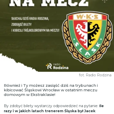
fot. Radio Rodzina
Również i Ty możesz zasiąść dziś na trybunach i
kibicować Śląskowi Wrocław w ostatnim meczu
domowym w Ekstraklasie!
By zdobyć bilety wystarczy odpowiedzieć na pytanie:
Ile
razy i w jakich latach trenerem Śląska był Jacek