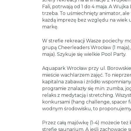
Fali, potrwają od 1 do 4 maja. A Wujk
trzeba. To uśmiechnięty animator, ale t
każdą imprezę bez względu na wiek u
markę.
W strefie rekreacji Wasze pociechy mo
grupą Cheerleaders Wrocław (1 maja), a
maja). Szykuje się wielkie Pool Party.
Aquapark Wrocław przy ul. Borowskiej 
mieście wachlarzem zajęć. To nieprze
kapitalna zabawa i źródło wspomnia
programie znalazły się m.in. zumba, joga
relaks z medytacją i stretching. Wszy
konkursami (hang challenge, spacer fa
wodnym środowisku, to proponujemy, r
Przez całą majówkę (1-4) możecie też
strefie saunarium. A jeśli zachowacie 