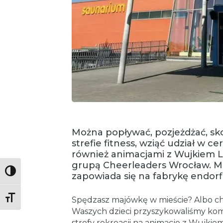
Można popływać, pozjeżdżać, sko
strefie fitness, wziąć udział w c
również animacjami z Wujkiem L
grupą Cheerleaders Wrocław. 
Toggle High Contrast
zapowiada się na fabrykę endorf
Toggle Font size
Spędzasz majówkę w mieście? Albo choc
Waszych dzieci przyszykowaliśmy kom
strefy rekreacji na animacje z Wujkiem