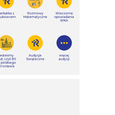
erbatka z
Rozmowy
Wieczorne
aukowcem
Matematyczne
opowiadania
WKA
Jesteśmy
Audycje
więcej
ąd, czyli 80
Świąteczne
audycji
t polskiego
rocławia