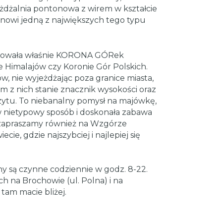
żdżalnia pontonowa z wirem w kształcie
tanowi jedną z największych tego typu
artowała właśnie KORONA GÓRek
imalajów czy Koronie Gór Polskich.
, nie wyjeżdżając poza granice miasta,
m z nich stanie znacznik wysokości oraz
zytu. To niebanalny pomysł na majówkę,
w nietypowy sposób i doskonała zabawa
 zapraszamy również na Wzgórze
ecie, gdzie najszybciej i najlepiej się
y są czynne codziennie w godz. 8-22.
h na Brochowie (ul. Polna) i na
tam macie bliżej.