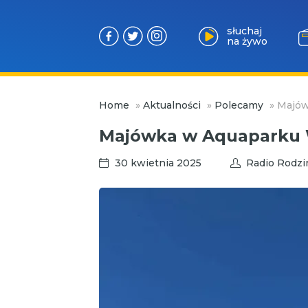
słuchaj
na żywo
Przejdź
Home
»
Aktualności
»
Polecamy
»
Majów
do
treści
Majówka w Aquaparku
30 kwietnia 2025
Radio Rodzi