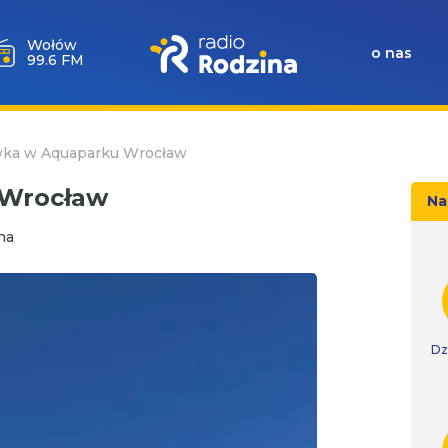
Wołów
o nas
99.6 FM
ka w Aquaparku Wrocław
 Wrocław
Na
na
Dz