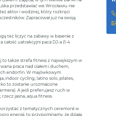
a Liska przedstawiać we Wrocławiu nie
eż aktor i wodzirej, który rozkręci
czestników. Zapracował już na swoją
gą też liczyć na zabawy w basenie z
 całość uatrakcyjni paca DJ-a (1-4
to także strefa fitness z największym w
rwana praca nad ciałem i duchem,
nych endorfin. W majówkowym
, indoor cycling, latino solo, pilates,
stko to zostanie urozmaicone
rmera). A jeśli preferujesz ruch w
zecz jasna, aqua fitness.
 korzystać z tematycznych ceremonii w
sporo energii, to przypominamy, że działa