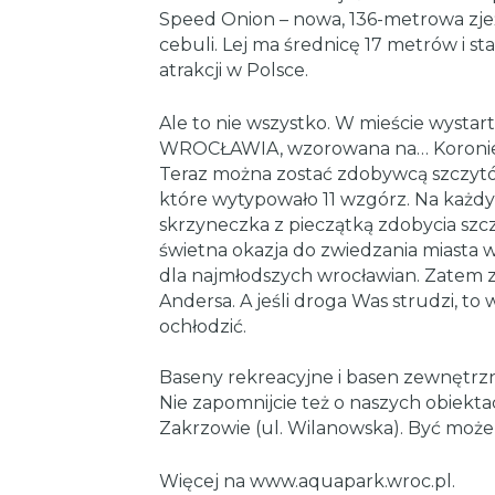
Speed Onion – nowa, 136-metrowa zje
cebuli. Lej ma średnicę 17 metrów i s
atrakcji w Polsce.
Ale to nie wszystko. W mieście wyst
WROCŁAWIA, wzorowana na… Koronie H
Teraz można zostać zdobywcą szczytów
które wytypowało 11 wzgórz. Na każdy
skrzyneczka z pieczątką zdobycia szc
świetna okazja do zwiedzania miasta 
dla najmłodszych wrocławian. Zatem
Andersa. A jeśli droga Was strudzi, to wi
ochłodzić.
Baseny rekreacyjne i basen zewnętrzn
Nie zapomnijcie też o naszych obiektac
Zakrzowie (ul. Wilanowska). Być może 
Więcej na www.aquapark.wroc.pl.