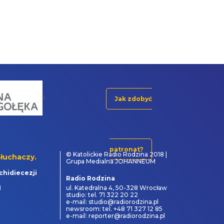
Jak zdobyć
patronat?
© Katolickie Radio Rodzina 2018 |
łuchaczy.
Grupa Medialna JOHANNEUM
chidiecezji
Radio Rodzina
1
ul. Katedralna 4, 50-328 Wrocław
studio: tel. 71 322 20 22
e-mail: studio@radiorodzina.pl
newsroom: tel. +48 71 327 12 85
e-mail: reporter@radiorodzina.pl