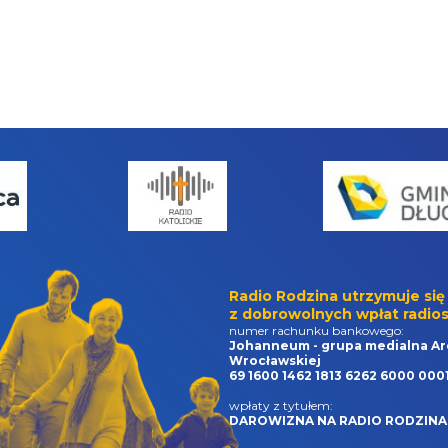
Radio Rodzina utrzymuje się
z dobrowolnych wpłat radios
numer rachunku bankowego:
Johanneum - grupa medialna Ar
Wrocławskiej
69 1600 1462 1813 6262 6000 000
wpłaty z tytułem:
DAROWIZNA NA RADIO RODZINA