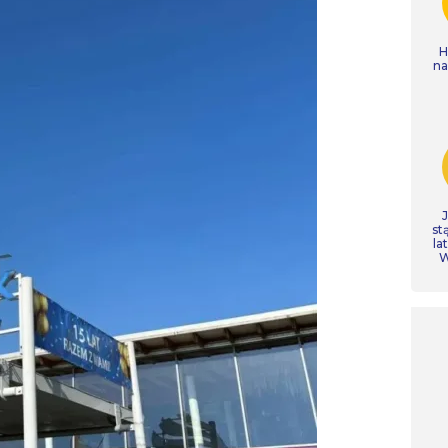
H
n
st
la
W