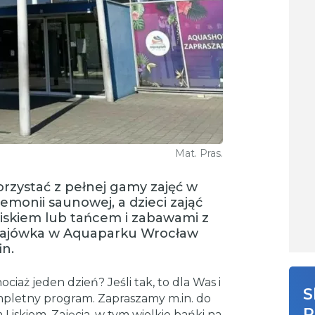
Mat. Pras.
rzystać z pełnej gamy zajęć w
eremonii saunowej, a dzieci zająć
iskiem lub tańcem i zabawami z
Majówka w Aquaparku Wrocław
in.
iaż jeden dzień? Jeśli tak, to dla Was i
S
pletny program. Zapraszamy m.in. do
R
 Liskiem. Zajęcia, w tym wielkie bańki na