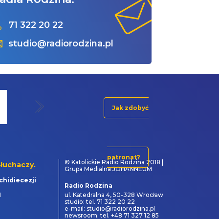
71 322 20 22
studio@radiorodzina.pl
Jak zdobyć
patronat?
© Katolickie Radio Rodzina 2018 |
łuchaczy.
Grupa Medialna JOHANNEUM
chidiecezji
Radio Rodzina
1
ul. Katedralna 4, 50-328 Wrocław
studio: tel. 71 322 20 22
e-mail: studio@radiorodzina.pl
newsroom: tel. +48 71 327 12 85