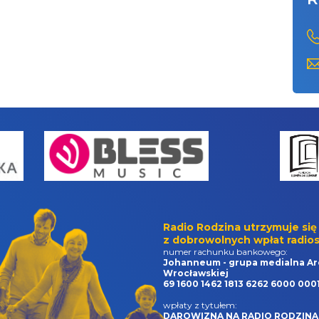
Radio Rodzina utrzymuje się
z dobrowolnych wpłat radios
numer rachunku bankowego:
Johanneum - grupa medialna Ar
Wrocławskiej
69 1600 1462 1813 6262 6000 000
wpłaty z tytułem:
DAROWIZNA NA RADIO RODZINA