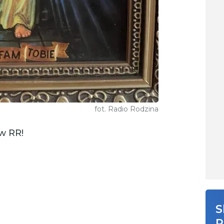
fot. Radio Rodzina
w RR!
S
R