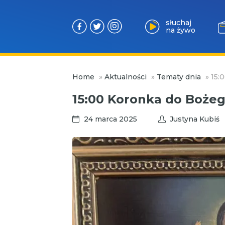
słuchaj
na żywo
Przejdź
Home
»
Aktualności
»
Tematy dnia
»
15:
do
treści
15:00 Koronka do Bożeg
24 marca 2025
Justyna Kubiś