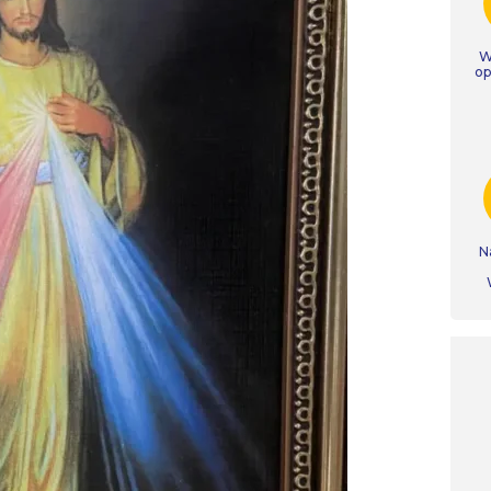
W
op
N