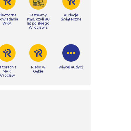
ieczorne
Jesteśmy
Audycje
owiadania
stąd, czyli 80
Świąteczne
WKA
lat polskiego
Wrocławia
a torach z
Niebo w
więcej audycji
MPK
Gębie
Wrocław