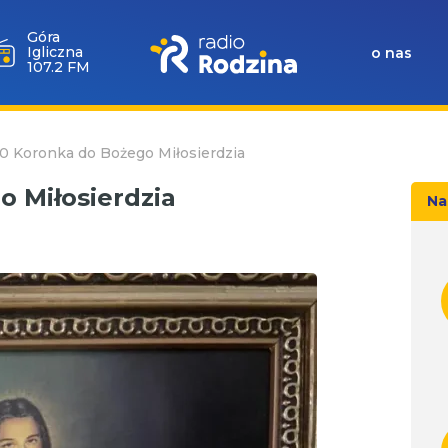
Góra
Igliczna
o nas
107.2 FM
00 Koronka do Bożego Miłosierdzia
o Miłosierdzia
Na