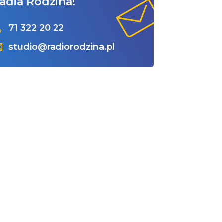
adia Rodzina!
71 322 20 22
studio@radiorodzina.pl