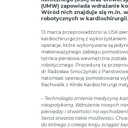
(UMW) zapowiada wdrażanie ko
Wśród nich znajduje się m.in.
robotycznych w kardiochirurgii
13 marca przeprowadzono w USK pierw
kardiochirurgiczną z wykorzystaniem r
operacje, które wykonywane są jedyn
małoinwazyjnego zabiegu pomostowa
tętnica piersiowa wewnętrzna została
robotycznego. Procedurę tę przeprowad
dr Radosław Smoczyński z Państwow
natomiast operację pomostowania wyko
Rachwalik z Kliniki Kardiochirurgii I
–
Technologia zmienia medycynę każ
niespotykaną. Wdrożenie nowych nar
pieniędzy i otwartości na wychodzenie
Serca stwarza takie możliwości. Chcem
do którego z całego kraju ściągać będ