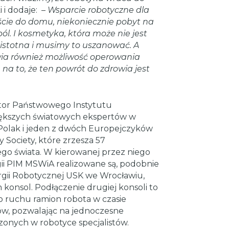
 i dodaje: –
Wsparcie robotyczne dla
ście do domu, niekoniecznie pobyt na
ból. I kosmetyka, która może nie jest
t istotna i musimy to uszanować. A
wia również możliwość operowania
 na to, że ten powrót do zdrowia jest
ektor Państwowego Instytutu
ększych światowych ekspertów w
y Polak i jeden z dwóch Europejczyków
 Society, które zrzesza 57
go świata. W kierowanej przez niego
ogii PIM MSWiA realizowane są, podobnie
gii Robotycznej USK we Wrocławiu,
konsol. Podłączenie drugiej konsoli to
 ruchu ramion robota w czasie
ów,
pozwalając na jednoczesne
zonych w robotyce specjalistów.