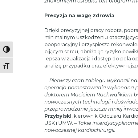
znakomitym ośrodku ten program m
Precyzja na wagę zdrowia
Dzięki precyzyjnej pracy robota, pobr
minimalnym uszkodzeniu otaczających
pooperacyjny i przyspiesza rekonwale
Toggle High Contrast
bijącym sercu, obniżając ryzyko powi
lepsza wizualizacja i dostęp do pola 
analizę przypadku oraz efektywniejs
Toggle Font size
–
Pierwszy etap zabiegu wykonali nas
operacja pomostowania wykonana prz
doktorem Maciejem Rachwalikiem by
nowoczesnych technologii i doświadc
przeprowadzanie jeszcze mniej inwaz
Przybylski
, kierownik Oddziału Kardio
USK i UMW. –
Takie interdyscyplinarne
nowoczesnej kardiochirurgii.