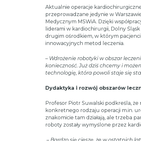
Aktualnie operacje kardiochirurgiczne
przeprowadzane jedynie w Warszawie
Medycznym MSWiA. Dzięki współpracy
liderami w kardiochirurgii, Dolny Śląsk 
drugim ośrodkiem, w którym pacjenci 
innowacyjnych metod leczenia.
–
Wdrożenie robotyki w obszar leczen
konieczność. Już dziś chcemy i może
technologię, która powoli staje się 
Dydaktyka i rozwój obszarów lecz
Profesor Piotr Suwalski podkreśla, ż
konkretnego rodzaju operacji m.in. ur
znakomicie tam działają, ale trzeba pa
roboty zostały wymyślone przez kard
–
Bardzo się cieszę, że w ostatnich l