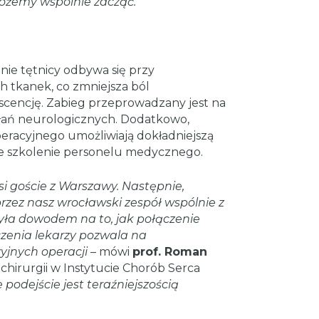
ożemy wspólnie zacząć.
anie tętnicy odbywa się przy
 tkanek, co zmniejsza ból
scencję. Zabieg przeprowadzany jest na
kłań neurologicznych. Dodatkowo,
operacyjnego umożliwiają dokładniejszą
ze szkolenie personelu medycznego.
i goście z Warszawy. Następnie,
ez nasz wrocławski zespół wspólnie z
ła dowodem na to, jak połączenie
zenia lekarzy pozwala na
yjnych operacji
– mówi
prof. Roman
chirurgii w Instytucie Chorób Serca
 podejście jest teraźniejszością