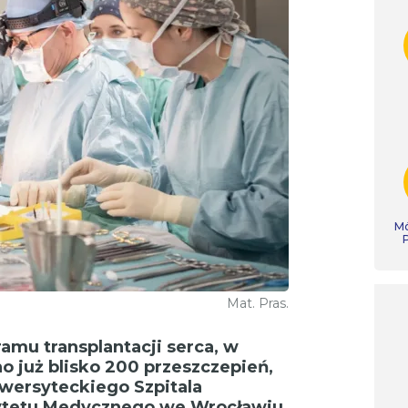
Mó
Mat. Pras.
mu transplantacji serca, w
 już blisko 200 przeszczepień,
iwersyteckiego Szpitala
sytetu Medycznego we Wrocławiu