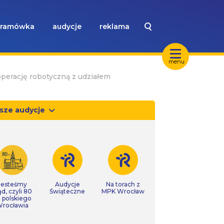
ramówka
audycje
reklama
menu
erację robotyczną z udziałem
sze audycje
Jesteśmy
Audycje
Na torach z
ąd, czyli 80
Świąteczne
MPK Wrocław
t polskiego
rocławia