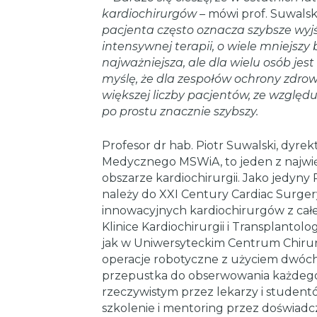
kardiochirurgów
– mówi prof. Suwalski
pacjenta często oznacza szybsze wyj
intensywnej terapii, o wiele mniejszy 
najważniejsza, ale dla wielu osób jes
myślę, że dla zespołów ochrony zdro
większej liczby pacjentów, ze względu
po prostu znacznie szybszy.
Profesor dr hab. Piotr Suwalski, dyr
Medycznego MSWiA, to jeden z najwi
obszarze kardiochirurgii. Jako jedyn
należy do XXI Century Cardiac Surgery
innowacyjnych kardiochirurgów z całe
Klinice Kardiochirurgii i Transplantol
jak w Uniwersyteckim Centrum Chirur
operacje robotyczne z użyciem dwóch 
przepustka do obserwowania każdego
rzeczywistym przez lekarzy i student
szkolenie i mentoring przez doświadc