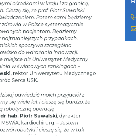
R
wymi ośrodkami w kraju i za granicą,
Cieszę się, że prof. Piotr Suwalski
doświadczeniem. Potem sami będziemy
y zdrowia w Polsce systematycznie
erowanych pacjentom. Będziemy
w najtrudniejszych przypadkach.
mickich spoczywa szczególna
dowisko do wdrażania innowacji.
ze miejsce niż Uniwersytet Medyczny
zelnia w światowych rankingach
–
owski
, rektor Uniwersytetu Medycznego
orób Serca USK.
zisiaj odwiedzić moich przyjaciół z
y się wiele lat i cieszę się bardzo, że
zą robotyczną operację
 dr hab. Piotr Suwalski
, dyrektor
MSWiA, kardiochirurg. –
Jestem
zwój robotyki i cieszę się, że w tak