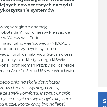
lejnych nowoczesnych narzędzi.
 wykorzystanie systemów
.
szą w regionie operację
obota da Vinci. To niezwykle rzadkie
ie w Warszawie. Podczas
nia aortalno-wieńcowego (MIDCAB),
 pobrana przy użyciu systemu
zili prof. dr hab. Piotr Suwalski oraz
ego Instytutu Medycznego MSWiA,
nali prof. Roman Przybylski i dr Maciej
nstytutu Chorób Serca USK we Wrocławiu.
dego dnia na skalę dotychczas
zędzi i technik wymaga czasu,
 ze strefy komfortu. Instytut Chorób
y się uczyć i rozwijać, być miejscem,
S
ą ludzie, którzy chcą być najlepsi.