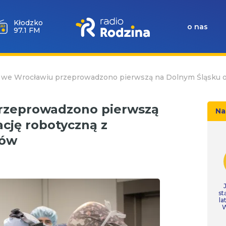
Wołów
o nas
99.6 FM
we Wrocławiu przeprowadzono pierwszą na Dolnym Śląsku op
rzeprowadzono pierwszą
Na
cję robotyczną z
gów
st
la
W