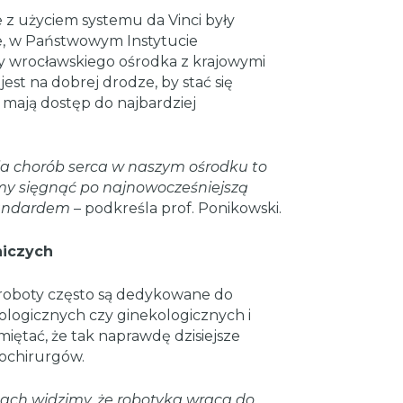
 z użyciem systemu da Vinci były
, w Państwowym Instytucie
 wrocławskiego ośrodka z krajowymi
jest na dobrej drodze, by stać się
mają dostęp do najbardziej
ia chorób serca w naszym ośrodku to
my sięgnąć po najnowocześniejszą
standardem
– podkreśla prof. Ponikowski.
niczych
e roboty często są dedykowane do
ologicznych czy ginekologicznych i
miętać, że tak naprawdę dzisiejsze
iochirurgów.
atach widzimy, że robotyka wraca do