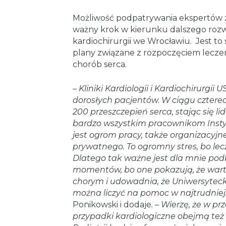
Możliwość podpatrywania ekspertów 
ważny krok w kierunku dalszego rozw
kardiochirurgii we Wrocławiu. Jest to
plany związane z rozpoczęciem lecze
chorób serca.
–
Kliniki Kardiologii i Kardiochirurgi
dorosłych pacjentów. W ciągu czterec
200 przeszczepień serca, stając się l
bardzo wszystkim pracownikom Instyt
jest ogrom pracy, także organizacyjnej
prywatnego. To ogromny stres, bo lec
Dlatego tak ważne jest dla mnie pod
momentów, bo one pokazują, że wart
chorym i udowadnia, że Uniwersytecki 
można liczyć na pomoc w najtrudnie
Ponikowski i dodaje
. – Wierzę, że w p
przypadki kardiologiczne obejmą też