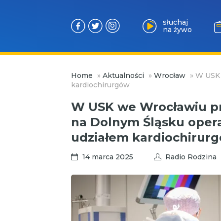
słuchaj
na żywo
Przejdź
Home
»
Aktualności
»
Wrocław
»
W USK 
do
kardiochirurgów
treści
W USK we Wrocławiu p
na Dolnym Śląsku opera
udziałem kardiochirur
14 marca 2025
Radio Rodzina