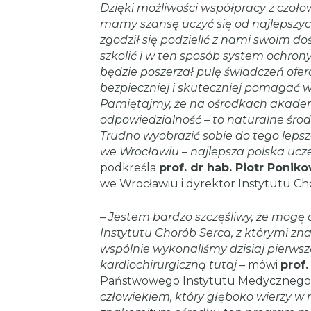
Dzięki możliwości współpracy z czoło
mamy szansę uczyć się od najlepszych. 
zgodził się podzielić z nami swoim 
szkolić i w ten sposób system ochron
będzie poszerzał pulę świadczeń of
bezpieczniej i skuteczniej pomagać 
Pamiętajmy, że na ośrodkach akade
odpowiedzialność – to naturalne śro
Trudno wyobrazić sobie do tego leps
we Wrocławiu – najlepsza polska uc
podkreśla
prof. dr hab. Piotr Ponik
we Wrocławiu i dyrektor Instytutu Ch
–
Jestem bardzo szczęśliwy, że mogę d
Instytutu Chorób Serca, z którymi znam
wspólnie wykonaliśmy dzisiaj pierws
kardiochirurgiczną tutaj
– mówi
prof.
Państwowego Instytutu Medycznego 
człowiekiem, który głęboko wierzy w ro