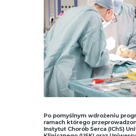
Po pomyślnym wdrożeniu progra
ramach którego przeprowadzono
Instytut Chorób Serca (IChS) Un
Klinicznego (USK) oraz Uniwer