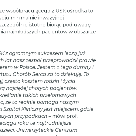
ze współpracującego z USK ośrodka to
oju minimalnie inwazyjnej
 szczególnie istotne biorąc pod uwagę
nia najmłodszych pacjentów w obszarze
i USK z ogromnym sukcesem leczą już
h lat nasz zespół przeprowadził prawie
iderem w Polsce. Jestem z tego dumny i
utu Chorób Serca za to dziękuję. To
, często kosztem rodzin i życia
zą najciężej chorych pacjentów.
kreślanie takich przełomowych
o, że to realnie pomaga naszym
Szpital Kliniczny jest miejscem, gdzie
jszych przypadkach –
mówi prof.
rzeciągu roku te najtrudniejsze
 dzieci. Uniwersyteckie Centrum