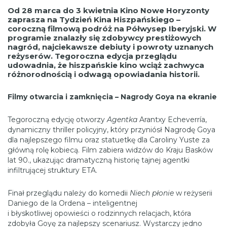
Od 28 marca do 3 kwietnia Kino Nowe Horyzonty
zaprasza na Tydzień Kina Hiszpańskiego –
coroczną filmową podróż na Półwysep Iberyjski. W
programie znalazły się zdobywcy prestiżowych
nagród, najciekawsze debiuty i powroty uznanych
reżyserów. Tegoroczna edycja przeglądu
udowadnia, że hiszpańskie kino wciąż zachwyca
różnorodnością i odwagą opowiadania historii.
Filmy otwarcia i zamknięcia – Nagrody Goya na ekranie
Tegoroczną edycję otworzy
Agentka
Arantxy Echeverría,
dynamiczny thriller policyjny, który przyniósł Nagrodę Goya
dla najlepszego filmu oraz statuetkę dla Caroliny Yuste za
główną rolę kobiecą. Film zabiera widzów do Kraju Basków
lat 90., ukazując dramatyczną historię tajnej agentki
infiltrującej struktury ETA.
Finał przeglądu należy do komedii
Niech płonie
w reżyserii
Daniego de la Ordena – inteligentnej
i błyskotliwej opowieści o rodzinnych relacjach, która
zdobyła Goyę za najlepszy scenariusz. Wystarczy jedno