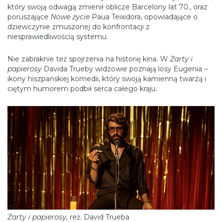
który swoją odwagą zmienił oblicze Barcelony lat 70., oraz
poruszające
Nowe życie
Paua Teixidora, opowiadające o
dziewczynie zmuszonej do konfrontacji z
niesprawiedliwością systemu.
Nie zabraknie też spojrzenia na historię kina. W
Żarty i
papierosy
Davida Trueby widzowie poznają losy Eugenia –
ikony hiszpańskiej komedii, który swoją kamienną twarzą i
ciętym humorem podbił serca całego kraju.
Żarty i papierosy,
reż. David Trueba