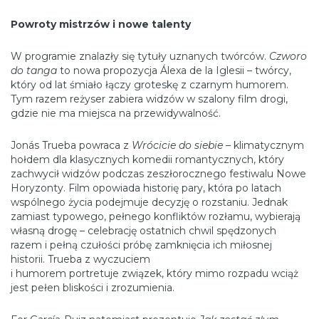
Powroty mistrzów i nowe talenty
W programie znalazły się tytuły uznanych twórców.
Czworo
do tanga
to nowa propozycja Álexa de la Iglesii – twórcy,
który od lat śmiało łączy groteskę z czarnym humorem.
Tym razem reżyser zabiera widzów w szalony film drogi,
gdzie nie ma miejsca na przewidywalność.
Jonás Trueba powraca z
Wrócicie do siebie
– klimatycznym
hołdem dla klasycznych komedii romantycznych, który
zachwycił widzów podczas zeszłorocznego festiwalu Nowe
Horyzonty. Film opowiada historię pary, która po latach
wspólnego życia podejmuje decyzję o rozstaniu. Jednak
zamiast typowego, pełnego konfliktów rozłamu, wybierają
własną drogę – celebrację ostatnich chwil spędzonych
razem i pełną czułości próbę zamknięcia ich miłosnej
historii. Trueba z wyczuciem
i humorem portretuje związek, który mimo rozpadu wciąż
jest pełen bliskości i zrozumienia.