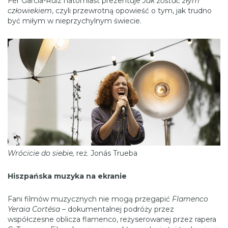
Fer García-Ruiz natomiast prezentuje
Jak zostać złym
człowiekiem
, czyli przewrotną opowieść o tym, jak trudno
być miłym w nieprzychylnym świecie.
Wrócicie do siebie,
reż. Jonás Trueba
Hiszpańska muzyka na ekranie
Fani filmów muzycznych nie mogą przegapić
Flamenco
Yeraia Cortésa
– dokumentalnej podróży przez
współczesne oblicza flamenco, reżyserowanej przez rapera