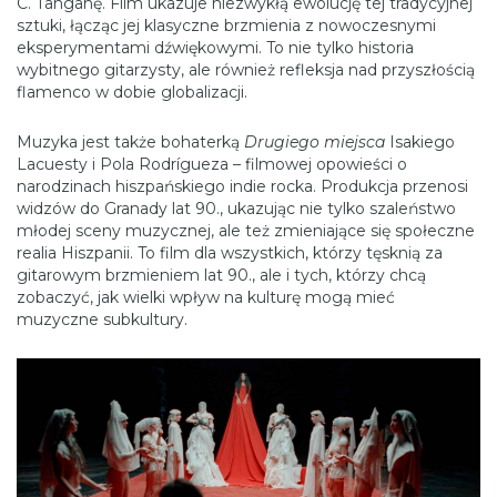
C. Tanganę. Film ukazuje niezwykłą ewolucję tej tradycyjnej
sztuki, łącząc jej klasyczne brzmienia z nowoczesnymi
eksperymentami dźwiękowymi. To nie tylko historia
wybitnego gitarzysty, ale również refleksja nad przyszłością
flamenco w dobie globalizacji.
Muzyka jest także bohaterką
Drugiego miejsca
Isakiego
Lacuesty i Pola Rodrígueza – filmowej opowieści o
narodzinach hiszpańskiego indie rocka. Produkcja przenosi
widzów do Granady lat 90., ukazując nie tylko szaleństwo
młodej sceny muzycznej, ale też zmieniające się społeczne
realia Hiszpanii. To film dla wszystkich, którzy tęsknią za
gitarowym brzmieniem lat 90., ale i tych, którzy chcą
zobaczyć, jak wielki wpływ na kulturę mogą mieć
muzyczne subkultury.