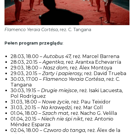
Flamenco Yeraia Cortésa
, reż. C. Tangana
Pełen program przeglądu
:
28.03, 18.00 –
Autobus 47,
reż. Marcel Barrena
28.03, 20.15 –
Agentka,
reż. Arantxa Echevarría
29.03, 18.00 –
Nasz dom,
reż. Álex Montoya
29.03, 20.15 –
Żarty i papierosy,
reż. David Trueba
30.03, 17.00 –
Flamenco Yeraia Cortésa
, reż. C.
Tangana
30.03, 19.15 –
Drugie miejsce
, reż. Isaki Lacuesta,
Pol Rodríguez
31.03, 18.00 –
Nowe życie,
reż. Pau Teixidor
31.03, 20.15 –
Na krawędzi,
reż. Mar Coll
01.04, 18.00 –
Szach mat,
reż. Nacho G. Velilla
01.04, 20.15 –
Niech nie śpi nikt,
reż. Antonio
Méndez Esparza
02.04, 18.00 –
Czworo do tanga,
reż. Álex de la