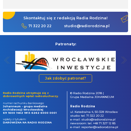
Skontaktuj się z redakcją Radia Rodzina!
71 322 20 22
studio@radiorodzina.pl
Patronaty:
Jak zdobyć patronat?
Radio Rodzina utrzymuje się z
© Radio Rodzina 2018 |
dobrowolnych wpłat radiosłuchaczy.
Grupa Medialna JOHANNEUM
numer rachunku bankowego:
Radio Rodzina
Johanneum - grupa medialna
Archidiecezji Wrocławskiej
ul. Katedralna 4, 50-328 Wrocław
69 1600 1462 1813 6262 6000 0001
studio: tel. 71 322 20 22
wpłaty z tytułem:
e-mail: studio@radiorodzina.pl
DAROWIZNA NA RADIO RODZINA
newsroom: tel. +48 71 327 12 85
e-mail: reporter@radiorodzina.pl