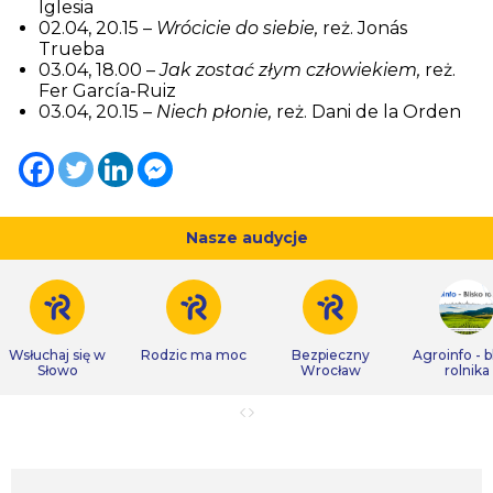
Iglesia
02.04, 20.15 –
Wrócicie do siebie,
reż. Jonás
Trueba
03.04, 18.00 –
Jak zostać złym człowiekiem,
reż.
Fer García-Ruiz
03.04, 20.15 –
Niech płonie,
reż. Dani de la Orden
Nasze audycje
Wsłuchaj się w
Rodzic ma moc
Bezpieczny
Agroinfo - b
Słowo
Wrocław
rolnika