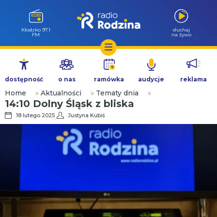
Wołów 99.6
słuchaj
FM
na żywo
Przejdź
do
dostępność
o nas
ramówka
audycje
reklama
treści
Home
»
Aktualności
»
Tematy dnia
»
14:10 Dolny Śląsk z bliska
18 lutego 2025
Justyna Kubiś