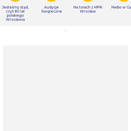
Jesteśmy stąd,
Audycje
Na torach z MPK
Niebo w Gę
czyli 80 lat
Świąteczne
Wrocław
polskiego
Wrocławia