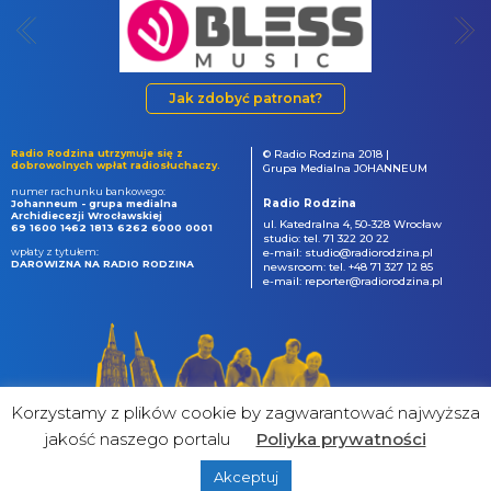
Jak zdobyć patronat?
Radio Rodzina utrzymuje się z
© Radio Rodzina 2018 |
dobrowolnych wpłat radiosłuchaczy.
Grupa Medialna JOHANNEUM
numer rachunku bankowego:
Radio Rodzina
Johanneum - grupa medialna
Archidiecezji Wrocławskiej
ul. Katedralna 4, 50-328 Wrocław
69 1600 1462 1813 6262 6000 0001
studio: tel. 71 322 20 22
wpłaty z tytułem:
e-mail: studio@radiorodzina.pl
DAROWIZNA NA RADIO RODZINA
newsroom: tel. +48 71 327 12 85
e-mail: reporter@radiorodzina.pl
Korzystamy z plików cookie by zagwarantować najwyższa
jakość naszego portalu
Poliyka prywatności
Akceptuj
powered by
&