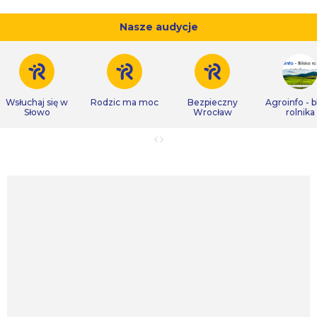
Nasze audycje
Wsłuchaj się w
Rodzic ma moc
Bezpieczny
Agroinfo - b
Słowo
Wrocław
rolnika