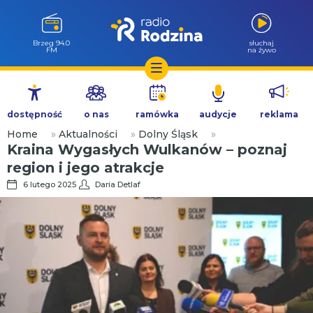
Brzeg 94.0
słuchaj
FM
na żywo
Przejdź
do
dostępność
o nas
ramówka
audycje
reklama
treści
Home
»
Aktualności
»
Dolny Śląsk
»
Kraina Wygasłych Wulkanów – poznaj
region i jego atrakcje
6 lutego 2025
Daria Detlaf