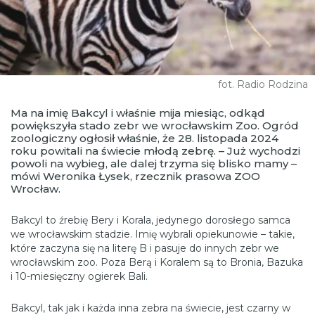
fot. Radio Rodzina
Ma na imię Bakcyl i właśnie mija miesiąc, odkąd
powiększyła stado zebr we wrocławskim Zoo. Ogród
zoologiczny ogłosił właśnie, że 28. listopada 2024
roku powitali na świecie młodą zebrę. – Już wychodzi
powoli na wybieg, ale dalej trzyma się blisko mamy –
mówi Weronika Łysek, rzecznik prasowa ZOO
Wrocław.
Bakcyl to źrebię Bery i Korala, jedynego dorosłego samca
we wrocławskim stadzie. Imię wybrali opiekunowie – takie,
które zaczyna się na literę B i pasuje do innych zebr we
wrocławskim zoo. Poza Berą i Koralem są to Bronia, Bazuka
i 10-miesięczny ogierek Bali.
Bakcyl, tak jak i każda inna zebra na świecie, jest czarny w