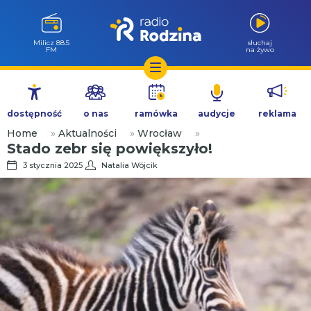
Milicz 88.5
słuchaj
FM
na żywo
Przejdź
do
dostępność
o nas
ramówka
audycje
reklama
treści
Home
»
Aktualności
»
Wrocław
»
Stado zebr się powiększyło!
3 stycznia 2025
Natalia Wójcik