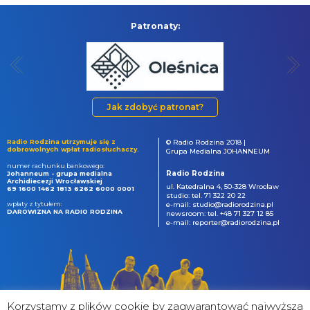
Patronaty:
Jak zdobyć patronat?
Radio Rodzina utrzymuje się z
© Radio Rodzina 2018 |
dobrowolnych wpłat radiosłuchaczy.
Grupa Medialna JOHANNEUM
numer rachunku bankowego:
Radio Rodzina
Johanneum - grupa medialna
Archidiecezji Wrocławskiej
ul. Katedralna 4, 50-328 Wrocław
69 1600 1462 1813 6262 6000 0001
studio: tel. 71 322 20 22
wpłaty z tytułem:
e-mail: studio@radiorodzina.pl
DAROWIZNA NA RADIO RODZINA
newsroom: tel. +48 71 327 12 85
e-mail: reporter@radiorodzina.pl
Korzystamy z plików cookie by zagwarantować najwyższa