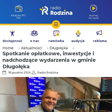
Kłodzko 97.1
słuchaj
FM
na żywo
Przejdź
do
dostępność
o nas
ramówka
audycje
reklama
treści
Home
»
Aktualności
»
Długołęka
»
Spotkanie opłatkowe, inwestycje i
nadchodzące wydarzenia w gminie
Długołęka
18 grudnia 2024
Radio Rodzina