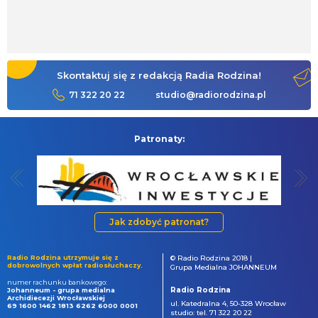
Skontaktuj się z redakcją Radia Rodzina!
71 322 20 22
studio@radiorodzina.pl
Patronaty:
Jak zdobyć patronat?
Radio Rodzina utrzymuje się z
© Radio Rodzina 2018 |
dobrowolnych wpłat radiosłuchaczy.
Grupa Medialna JOHANNEUM
numer rachunku bankowego:
Radio Rodzina
Johanneum - grupa medialna
Archidiecezji Wrocławskiej
ul. Katedralna 4, 50-328 Wrocław
69 1600 1462 1813 6262 6000 0001
studio: tel. 71 322 20 22