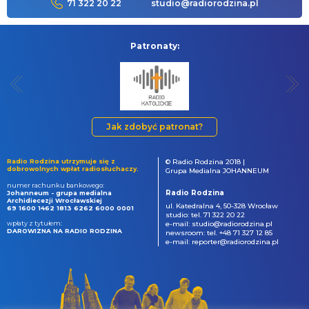
71 322 20 22
studio@radiorodzina.pl
Patronaty:
Jak zdobyć patronat?
Radio Rodzina utrzymuje się z
© Radio Rodzina 2018 |
dobrowolnych wpłat radiosłuchaczy.
Grupa Medialna JOHANNEUM
numer rachunku bankowego:
Radio Rodzina
Johanneum - grupa medialna
Archidiecezji Wrocławskiej
ul. Katedralna 4, 50-328 Wrocław
69 1600 1462 1813 6262 6000 0001
studio: tel. 71 322 20 22
wpłaty z tytułem:
e-mail: studio@radiorodzina.pl
DAROWIZNA NA RADIO RODZINA
newsroom: tel. +48 71 327 12 85
e-mail: reporter@radiorodzina.pl