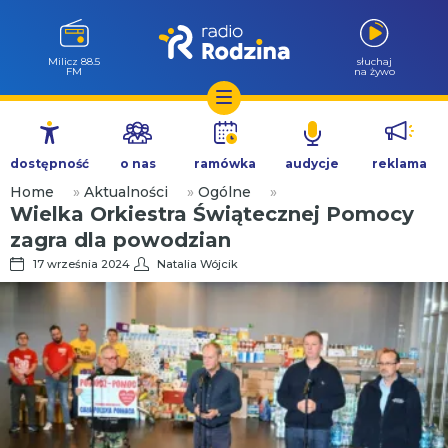
Milicz 88.5
słuchaj
FM
na żywo
Przejdź
do
dostępność
o nas
ramówka
audycje
reklama
treści
Home
»
Aktualności
»
Ogólne
»
Wielka Orkiestra Świątecznej Pomocy
zagra dla powodzian
17 września 2024
Natalia Wójcik