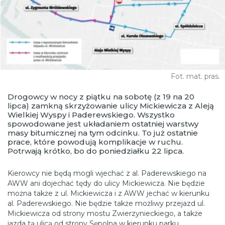
Fot. mat. pras.
Drogowcy w nocy z piątku na sobotę (z 19 na 20
lipca) zamkną skrzyżowanie ulicy Mickiewicza z Aleją
Wielkiej Wyspy i Paderewskiego. Wszystko
spowodowane jest układaniem ostatniej warstwy
masy bitumicznej na tym odcinku. To już ostatnie
prace, które powodują komplikacje w ruchu.
Potrwają krótko, bo do poniedziałku 22 lipca.
Kierowcy nie będą mogli wjechać z al. Paderewskiego na
AWW ani dojechać tędy do ulicy Mickiewicza. Nie będzie
można także z ul. Mickiewicza i z AWW jechać w kierunku
al. Paderewskiego. Nie będzie także możliwy przejazd ul.
Mickiewicza od strony mostu Zwierzynieckiego, a także
jazda tą ulicą od strony Sępolna w kierunku parku