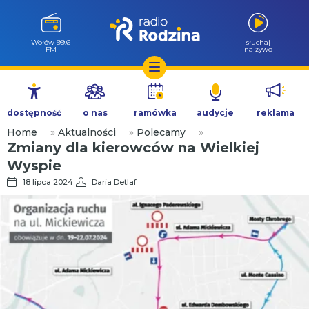
Wołów 99.6
słuchaj
FM
na żywo
Przejdź
do
dostępność
o nas
ramówka
audycje
reklama
treści
Home
»
Aktualności
»
Polecamy
»
Zmiany dla kierowców na Wielkiej
Wyspie
18 lipca 2024
Daria Detlaf