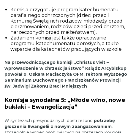
Komisja przygotuje program katechumenatu
parafialnego ochrzczonych (dzieci przed I
Komunią Świętą i ich rodziców, młodzieży przed
bierzmowaniem, rodziców dzieci przed chrztem,
narzeczonych przed małżeństwem).
Zadaniem komisji jest także opracowanie
programu katechumenatu dorosłych, a także
wsparcie dla katechetów pracujących w szkole.
Na przewodniczącego komisji „Christus vivit –
wprowadzenie w chrześcijaństwo” Ksiądz Arcybiskup
powołał o. Oskara Maciaczyka OFM, rektora Wyższego
Seminarium Duchownego Franciszkanów Prowincji
św. Jadwigi Zakonu Braci Mniejszych
Komisja synodalna 5: „Młode wino, nowe
bukłaki – Ewangelizacja”
W syntezach presynodalnych dostrzeżono
potrzebę
głoszenia Ewangelii z nowym zaangażowaniem
,
szczególnie wobec osób żyjących na obrzeżach Kościoła,