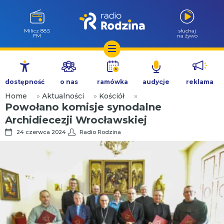
Milicz 88.5
słuchaj
FM
na żywo
Przejdź
do
dostępność
o nas
ramówka
audycje
reklama
treści
Home
»
Aktualności
»
Kościół
»
Powołano komisje synodalne
Archidiecezji Wrocławskiej
24 czerwca 2024
Radio Rodzina