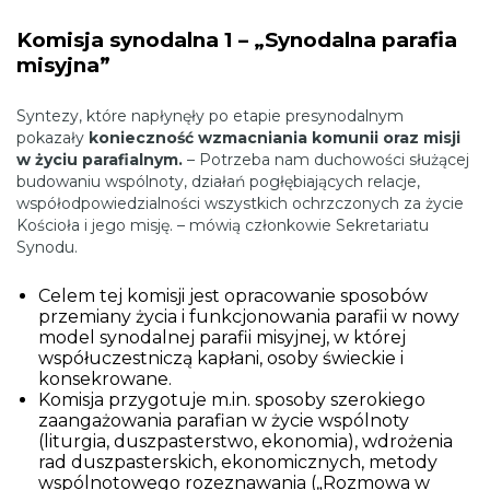
Komisja synodalna 1 – „Synodalna parafia
misyjna”
Syntezy, które napłynęły po etapie presynodalnym
pokazały
konieczność wzmacniania komunii oraz misji
w życiu parafialnym.
– Potrzeba nam duchowości służącej
budowaniu wspólnoty, działań pogłębiających relacje,
współodpowiedzialności wszystkich ochrzczonych za życie
Kościoła i jego misję. – mówią członkowie Sekretariatu
Synodu.
Celem tej komisji jest opracowanie sposobów
przemiany życia i funkcjonowania parafii w nowy
model synodalnej parafii misyjnej, w której
współuczestniczą kapłani, osoby świeckie i
konsekrowane.
Komisja przygotuje m.in. sposoby szerokiego
zaangażowania parafian w życie wspólnoty
(liturgia, duszpasterstwo, ekonomia), wdrożenia
rad duszpasterskich, ekonomicznych, metody
wspólnotowego rozeznawania („Rozmowa w