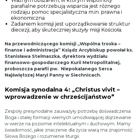
Ważnym obszarem, w którym wspólnoty
parafialne potrzebują wsparcia jest różnego
rodzaju pomoc specjalistyczna m.in. prawna i
ekonomiczna.
Zadaniem komisji jest uporządkowanie struktur
diecezji, aby skuteczniej służyły misji Kościoła.
Na przewodniczącego komisji „Wspólna troska –
finanse i administracja” Ksiądz Arcybiskup powołał ks.
Stanisława Stelmaszka, dyrektora wydziału
finansowo-gospodarczego Kurii Metropolitalnej,
proboszcza parafii pw. Niepokalanego Serca
Najświętszej Maryi Panny w Siechnicach.
Komisja synodalna 4: „Christus vivit –
wprowadzenie w chrześcijaństwo”
Zespoły presynodalne zauważyły potrzebę doświadczenia
Boga i stałej formacji wiernych umożliwiającej dojrzewanie
w wierze na poziomie intelektualnym i duchowym. Mamy
świadomość, jakie znaczenie dla życia wiarą ma znajomość
Słowa Bożego i rozumienie liturgii.