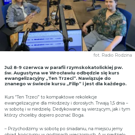
fot. Radio Rodzina
Już 8-9 czerwca w parafii rzymskokatolickiej pw.
św. Augustyna we Wrocławiu odbędzie się kurs
ewangelizacyjny „Ten Trzeci”. Nawiązuje do
znanego w świecie kursu „Filip” i jest dla każdego.
Kurs “Ten Trzeci” to kompaktowe rekolekcje
ewangelizacyjne dla młodzieży i dorosłych. Trwają 1,5 dnia –
w sobotę i w niedzielę. Dedykowane są wierzącym, jak i tym
którzy chcieliby dopiero poznać Boga.
– Przychodzimy w sobotę po śniadaniu, na miejscu jemy
obiad, kończymy w godzinach wieczornych. A w niedzielę