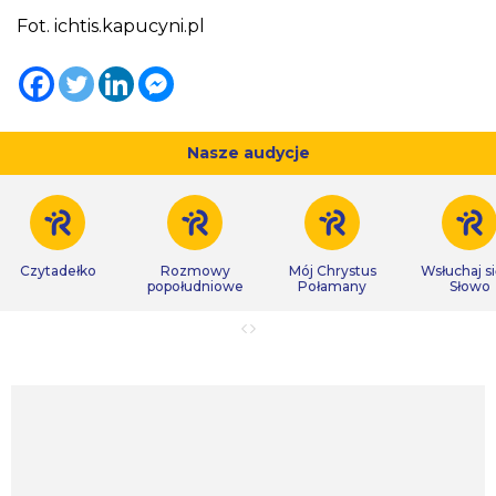
Fot. ichtis.kapucyni.pl
Nasze audycje
Czytadełko
Rozmowy
Mój Chrystus
Wsłuchaj s
popołudniowe
Połamany
Słowo