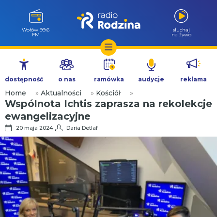
Milicz 88.5
słuchaj
FM
na żywo
Przejdź
do
dostępność
o nas
ramówka
audycje
reklama
treści
Home
»
Aktualności
»
Kościół
»
Wspólnota Ichtis zaprasza na rekolekcje
ewangelizacyjne
20 maja 2024
Daria Detlaf