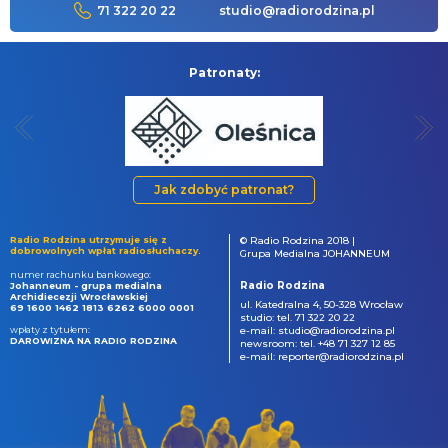
71 322 20 22
studio@radiorodzina.pl
Patronaty:
Jak zdobyć patronat?
Radio Rodzina utrzymuje się z
© Radio Rodzina 2018 |
dobrowolnych wpłat radiosłuchaczy.
Grupa Medialna JOHANNEUM
numer rachunku bankowego:
Radio Rodzina
Johanneum - grupa medialna
Archidiecezji Wrocławskiej
ul. Katedralna 4, 50-328 Wrocław
69 1600 1462 1813 6262 6000 0001
studio: tel. 71 322 20 22
wpłaty z tytułem:
e-mail: studio@radiorodzina.pl
DAROWIZNA NA RADIO RODZINA
newsroom: tel. +48 71 327 12 85
e-mail: reporter@radiorodzina.pl