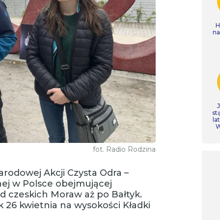
H
n
st
la
W
fot. Radio Rodzina
narodowej Akcji Czysta Odra –
nej w Polsce obejmującej
od czeskich Moraw aż po Bałtyk.
k 26 kwietnia na wysokości Kładki