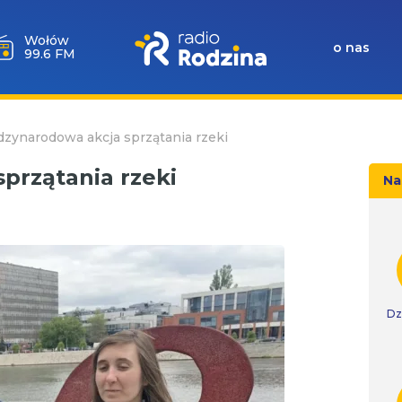
Wołów
o nas
99.6 FM
zynarodowa akcja sprzątania rzeki
przątania rzeki
Na
Dz