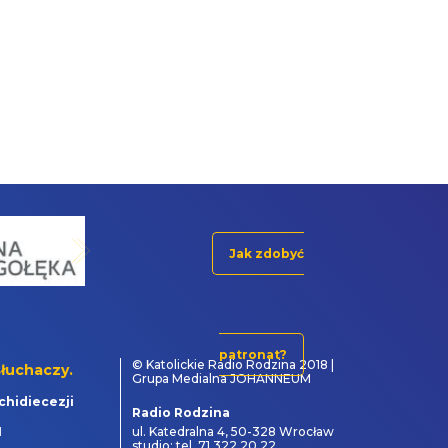
Jak zdobyć
patronat?
© Katolickie Radio Rodzina 2018 |
łuchaczy.
Grupa Medialna JOHANNEUM
chidiecezji
Radio Rodzina
1
ul. Katedralna 4, 50-328 Wrocław
studio: tel. 71 322 20 22