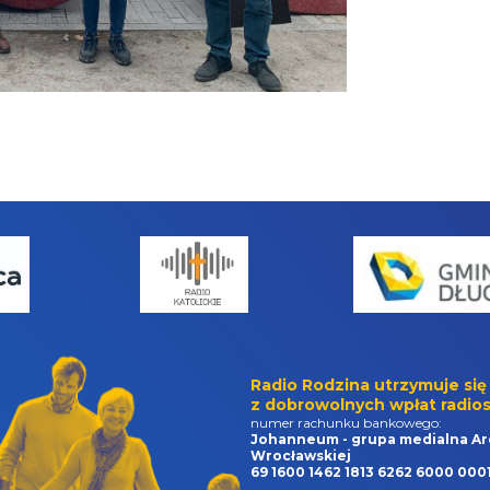
Radio Rodzina utrzymuje się
z dobrowolnych wpłat radios
numer rachunku bankowego:
Johanneum - grupa medialna Ar
Wrocławskiej
69 1600 1462 1813 6262 6000 000