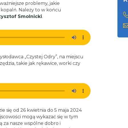
jważniejsze problemy, jakie
 z kopalń. Należy to w końcu
zysztof Smolnicki
.
słodawca „Czystej Odry”, na miejscu
dzia, takie jak rękawice, worki czy
e się od 26 kwietnia do 5 maja 2024
jscowości mogą wykazać się w tym
ą za nasze wspólne dobro i