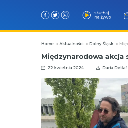
słuchaj
na żywo
Przejdź
Home
»
Aktualności
»
Dolny Śląsk
»
Międ
do
treści
Międzynarodowa akcja s
22 kwietnia 2024
Daria Detlaf