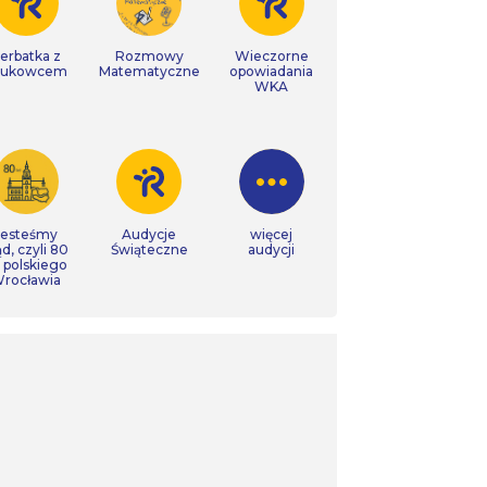
erbatka z
Rozmowy
Wieczorne
aukowcem
Matematyczne
opowiadania
WKA
Jesteśmy
Audycje
więcej
ąd, czyli 80
Świąteczne
audycji
t polskiego
rocławia