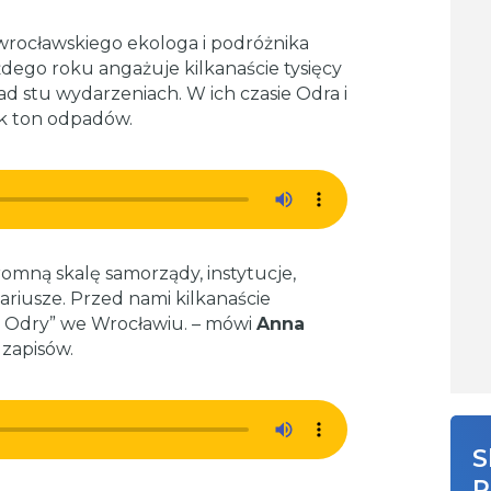
rocławskiego ekologa i podróżnika
dego roku angażuje kilkanaście tysięcy
d stu wydarzeniach. W ich czasie Odra i
ek ton odpadów.
romną skalę samorządy, instytucje,
riusze. Przed nami kilkanaście
j Odry” we Wrocławiu. – mówi
Anna
 zapisów.
S
R