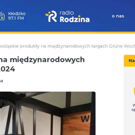
Wołów
o nas
99.6 FM
nośląskie produkty na międzynarodowych targach Grüne Woc
 na międzynarodowych
Na
2024
na
W
o