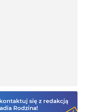
kontaktuj się z redakcją
adia Rodzina!