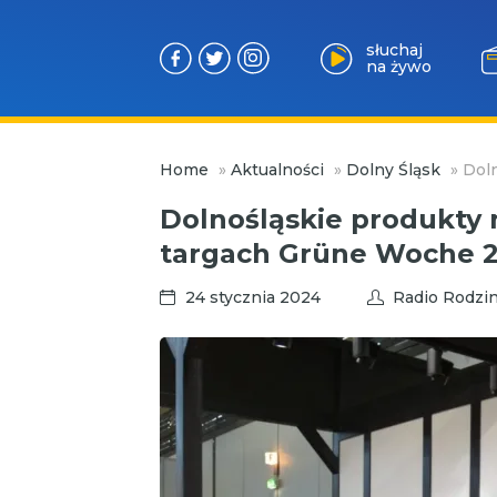
słuchaj
na żywo
Przejdź
Home
»
Aktualności
»
Dolny Śląsk
»
Dol
do
treści
Dolnośląskie produkty
targach Grüne Woche 
24 stycznia 2024
Radio Rodzi