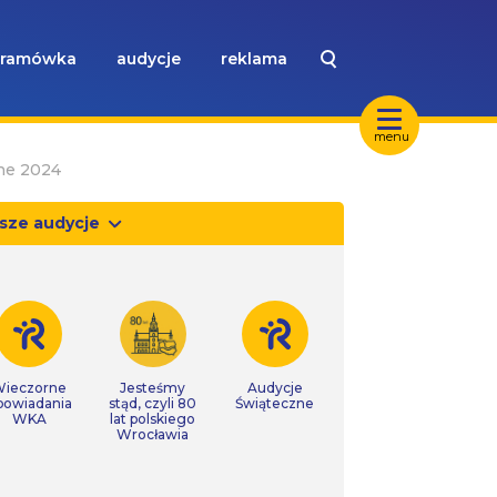
ramówka
audycje
reklama
menu
he 2024
sze audycje
ieczorne
Jesteśmy
Audycje
powiadania
stąd, czyli 80
Świąteczne
WKA
lat polskiego
Wrocławia