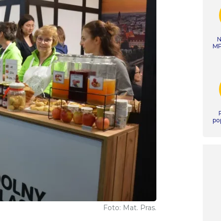
N
MP
po
Foto: Mat. Pras.