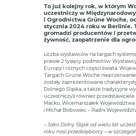
To już kolejny rok, w którym 
uczestniczy w Międzynarodowy
i Ogrodnictwa Grüne Woche, od
stycznia 2024 roku w Berlinie
gromadzi producentów i przetw
żywność, zaopatrzenie dla ogro
Liczba wystawców na targach systematy
prawie 2 tysięcy podmiotów. Wystawc
Europy i różnych części świata. Woje
Targach Grüne Woche nieprzerwanie 
zostały zaprezentowane charakterysty
Dolnego Śląska, a także tradycyjne 
uczestniczyli również przedstawicie
Macko, Wicemarszałek Województwa D
i Michał Bobowiec – Radni Województ
–
Jako Dolny Śląsk od wielu lat ucze
roku nasi przedsiębiorcy – w szczegól