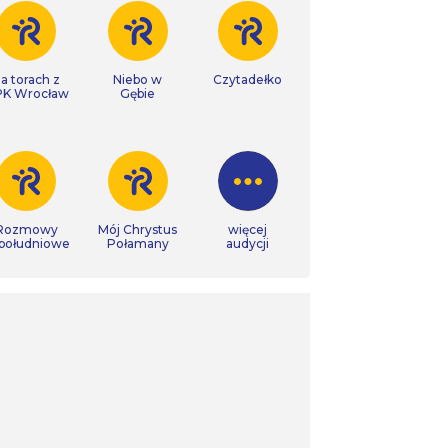
a torach z
Niebo w
Czytadełko
K Wrocław
Gębie
Rozmowy
Mój Chrystus
więcej
południowe
Połamany
audycji