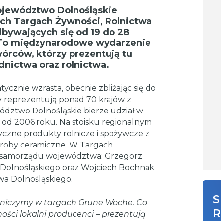
Województwo Dolnośląskie
ch Targach Żywności, Rolnictwa
bywających się od 19 do 28
. To międzynarodowe wydarzenie
órców, którzy prezentują tu
dnictwa oraz rolnictwa.
cznie wzrasta, obecnie zbliżając się do
y reprezentują ponad 70 krajów z
wództwo Dolnośląskie bierze udział w
od 2006 roku. Na stoisku regionalnym
czne produkty rolnicze i spożywcze z
wyroby ceramiczne. W Targach
le samorządu województwa: Grzegorz
olnośląskiego oraz Wojciech Bochnak
wa Dolnośląskiego.
S
stniczymy w targach Grune Woche. Co
R
ności lokalni producenci – prezentują