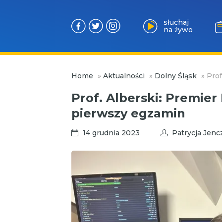
słuchaj
na żywo
Przejdź
Home
»
Aktualności
»
Dolny Śląsk
»
Prof
do
treści
Prof. Alberski: Premier
pierwszy egzamin
14 grudnia 2023
Patrycja Jen