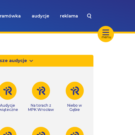
ramówka
audycje
reklama
menu
sze audycje
Audycje
Na torach z
Niebo w
wiąteczne
MPK Wrocław
Gębie