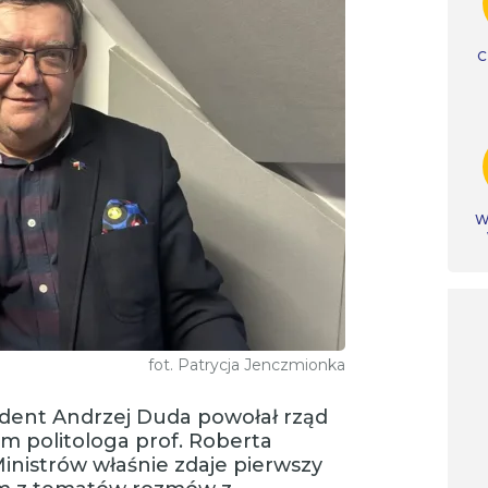
C
Ws
fot. Patrycja Jenczmionka
ydent Andrzej Duda powołał rząd
m politologa prof. Roberta
inistrów właśnie zdaje pierwszy