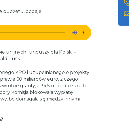
 budżetu, dodaje.
ie unijnych funduszy dla Polski –
ald Tusk.
nionego KPO i uzupełnionego o projekty
rawie 60 miliardów euro, z czego
wrotne granty, a 34,5 miliarda euro to
pory Komisja blokowała wypłatę
y, bo domagała się między innymi
n?