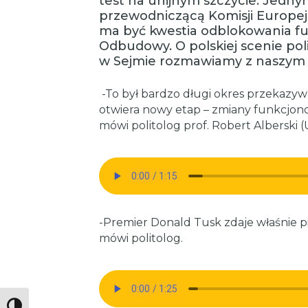
test na unijnym szczycie. Jedn
przewodniczącą Komisji Europejs
ma być kwestia odblokowania f
Odbudowy. O polskiej scenie pol
w Sejmie rozmawiamy z naszym
-To był bardzo długi okres przekazy
otwiera nowy etap – zmiany funkcjon
mówi politolog prof. Robert Alberski 
-Premier Donald Tusk zdaje właśnie p
mówi politolog.