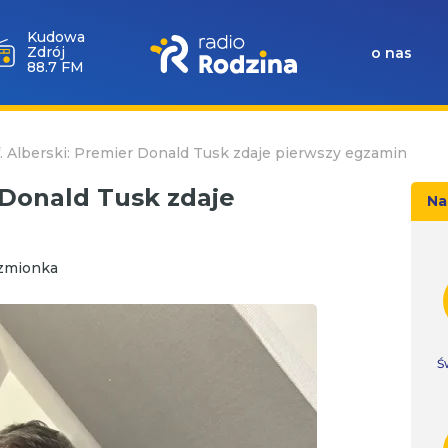
Brzeg
o nas
94.0 FM
. Alberski: Premier Donald Tusk zdaje pierwszy egzamin
 Donald Tusk zdaje
Na
czmionka
Ś