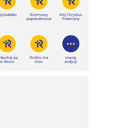
zytadełko
Rozmowy
Mój Chrystus
popołudniowe
Połamany
łuchaj się
Rodzic ma
więcej
w Słowo
moc
audycji