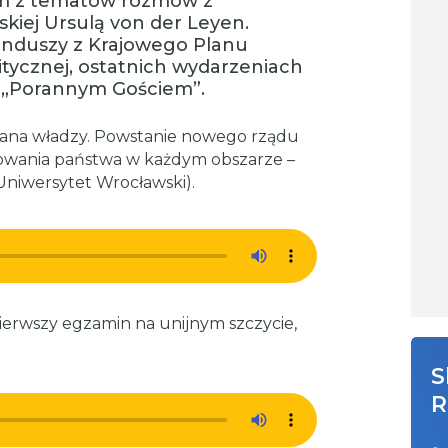
ym z tematów rozmów z
kiej Ursulą von der Leyen.
unduszy z Krajowego Planu
itycznej, ostatnich wydarzeniach
 „Porannym Gościem”.
wana władzy. Powstanie nowego rządu
owania państwa w każdym obszarze –
(Uniwersytet Wrocławski).
ierwszy egzamin na unijnym szczycie,
S
R