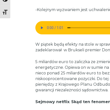
Toggle High Contrast
-Kolejnym wyzwaniem jest uchwalenie
Toggle Font size
W piątek będą efekty na stole w spraw
zadeklarował w Brukseli premier Don
5 miliardów euro to zaliczka ze zmie
energetyczne. Opiewa on w sumie na p
nieco ponad 25 miliardów euro to bezz
niskooprocentowane pożyczki. Do tej 
pieniędzy z Krajowego Planu Odbudow
gwarancji niezależności sądownictwa.
Sejmowy netflix
.
Skąd ten fenome