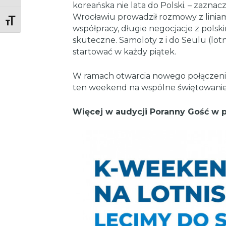
koreańska nie lata do Polski. – zazna
Wrocławiu prowadził rozmowy z liniam
Toggle Font size
współpracy, długie negocjacje z polsk
skuteczne. Samoloty z i do Seulu (lot
startować w każdy piątek.
W ramach otwarcia nowego połączenia
ten weekend na wspólne świętowanie
Więcej w audycji Poranny Gość w pi