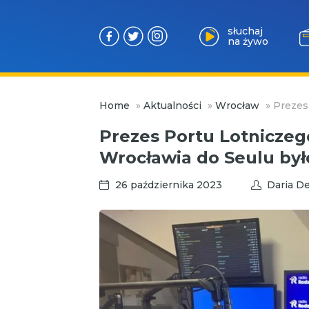
słuchaj
na żywo
Przejdź
Home
»
Aktualności
»
Wrocław
»
Prezes
do
treści
Prezes Portu Lotniczego
Wrocławia do Seulu by
26 października 2023
Daria De