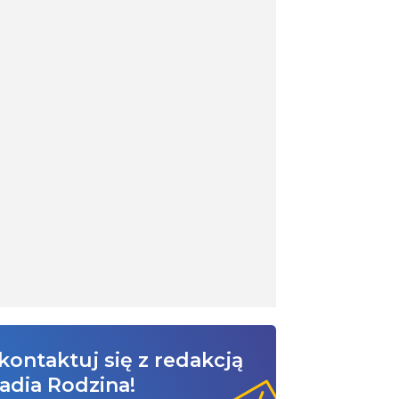
kontaktuj się z redakcją
adia Rodzina!