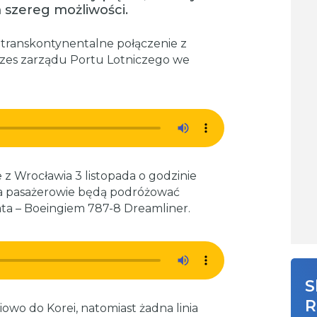
 szereg możliwości.
e transkontynentalne połączenie z
ezes zarządu Portu Lotniczego we
z Wrocławia 3 listopada o godzinie
t, a pasażerowie będą podróżować
a – Boeingiem 787-8 Dreamliner.
S
R
wo do Korei, natomiast żadna linia