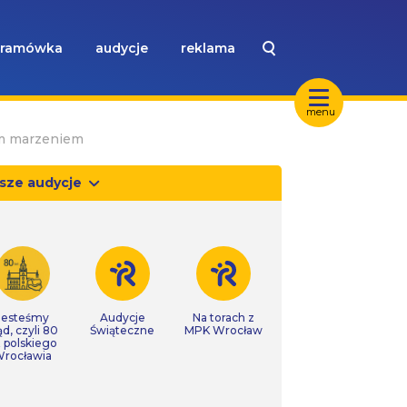
ramówka
audycje
reklama
menu
im marzeniem
sze audycje
Jesteśmy
Audycje
Na torach z
ąd, czyli 80
Świąteczne
MPK Wrocław
t polskiego
rocławia