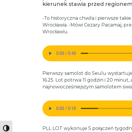
kierunek stawia przed regionem
-To historyczna chwila i pierwsze taki
Wrocławia. -Mówi Cezary Pacamaj, pr
Wrocławiu.
Pierwszy samolot do Seulu wystartuje 
16.25. Lot potrwa 11 godzin i 20 minu
najnowocześniejszym samolotem świat
PLL LOT wykonuje 5 połączeń tygodnio
Toggle High Contrast