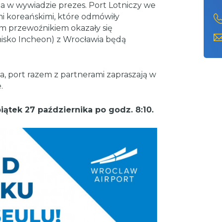
cza w wywiadzie prezes. Port Lotniczy we
i koreańskimi, które odmówiły
im przewoźnikiem okazały się
nisko Incheon) z Wrocławia będą
, port razem z partnerami zapraszają w
.
ątek 27 października po godz. 8:10.