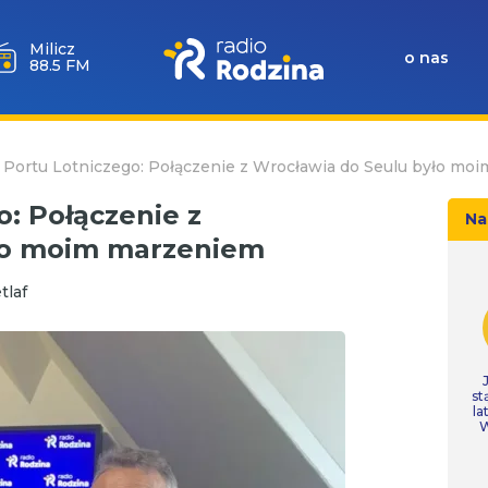
Milicz
o nas
88.5 FM
 Portu Lotniczego: Połączenie z Wrocławia do Seulu było mo
: Połączenie z
Na
ło moim marzeniem
tlaf
st
la
W