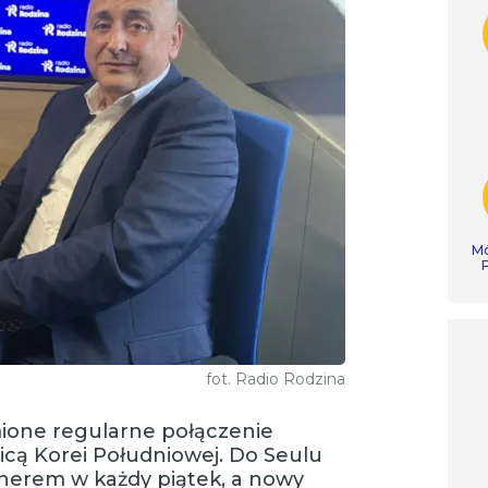
Mó
fot. Radio Rodzina
ione regularne połączenie
licą Korei Południowej. Do Seulu
nerem w każdy piątek, a nowy