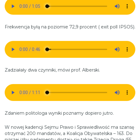
Frekwencja byłą na poziomie 72,9 procent ( exit poll IPSOS).
Zadziałały dwa czynniki, mówi prof. Alberski.
Zdaniem politologa wyniki poznamy dopiero jutro.
W nowej kadencji Sejmu Prawo i Sprawiedliwość ma szansę
otrzymać 200 mandatów, a Koalicja Obywatelska – 163. Do
niższej izby parlamentu dostają się także Trzecia Droga (55