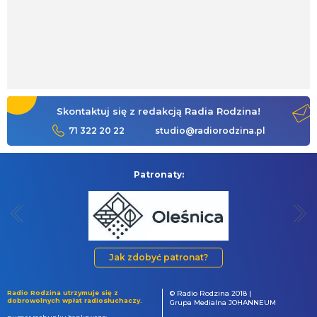
Skontaktuj się z redakcją Radia Rodzina!
71 322 20 22
studio@radiorodzina.pl
Patronaty:
Jak zdobyć patronat?
Radio Rodzina utrzymuje się z
© Radio Rodzina 2018 |
dobrowolnych wpłat radiosłuchaczy.
Grupa Medialna JOHANNEUM