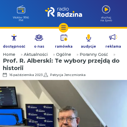
Wołów 99.6
słuchaj
FM
na żywo
Przejdź
do
dostępność
o nas
ramówka
audycje
reklama
treści
Home
»
Aktualności
»
Ogólne
»
Poranny Gość
»
Prof. R. Alberski: Te wybory przejdą do
historii
16 października 2023
Patrycja Jenczmionka