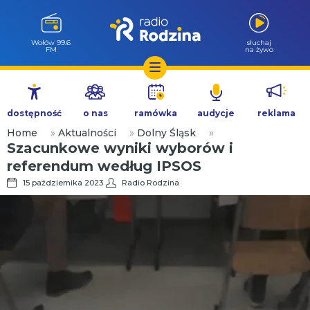
Wołów 99.6
słuchaj
FM
na żywo
Przejdź
do
dostępność
o nas
ramówka
audycje
reklama
treści
Home
»
Aktualności
»
Dolny Śląsk
»
Szacunkowe wyniki wyborów i
referendum według IPSOS
15 października 2023
Radio Rodzina