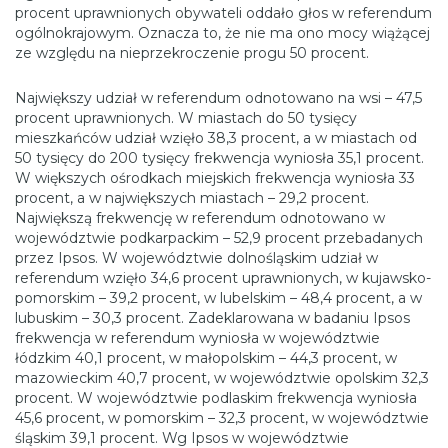
procent uprawnionych obywateli oddało głos w referendum
ogólnokrajowym. Oznacza to, że nie ma ono mocy wiążącej
ze względu na nieprzekroczenie progu 50 procent.
Największy udział w referendum odnotowano na wsi – 47,5
procent uprawnionych. W miastach do 50 tysięcy
mieszkańców udział wzięło 38,3 procent, a w miastach od
50 tysięcy do 200 tysięcy frekwencja wyniosła 35,1 procent.
W większych ośrodkach miejskich frekwencja wyniosła 33
procent, a w największych miastach – 29,2 procent.
Największą frekwencję w referendum odnotowano w
województwie podkarpackim – 52,9 procent przebadanych
przez Ipsos. W województwie dolnośląskim udział w
referendum wzięło 34,6 procent uprawnionych, w kujawsko-
pomorskim – 39,2 procent, w lubelskim – 48,4 procent, a w
lubuskim – 30,3 procent. Zadeklarowana w badaniu Ipsos
frekwencja w referendum wyniosła w województwie
łódzkim 40,1 procent, w małopolskim – 44,3 procent, w
mazowieckim 40,7 procent, w województwie opolskim 32,3
procent. W województwie podlaskim frekwencja wyniosła
45,6 procent, w pomorskim – 32,3 procent, w województwie
śląskim 39,1 procent. Wg Ipsos w województwie