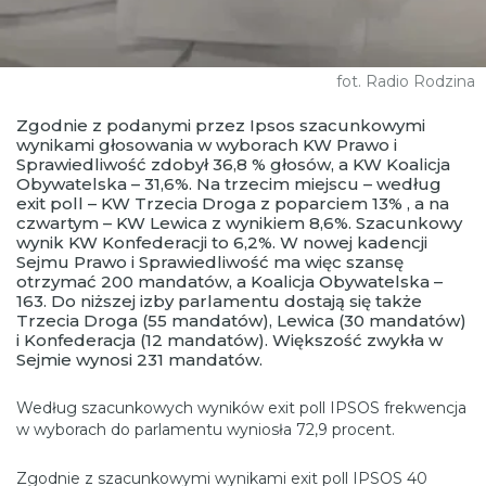
fot. Radio Rodzina
Zgodnie z podanymi przez Ipsos szacunkowymi
wynikami głosowania w wyborach KW Prawo i
Sprawiedliwość zdobył 36,8 % głosów, a KW Koalicja
Obywatelska – 31,6%. Na trzecim miejscu – według
exit poll – KW Trzecia Droga z poparciem 13% , a na
czwartym – KW Lewica z wynikiem 8,6%. Szacunkowy
wynik KW Konfederacji to 6,2%. W nowej kadencji
Sejmu Prawo i Sprawiedliwość ma więc szansę
otrzymać 200 mandatów, a Koalicja Obywatelska –
163. Do niższej izby parlamentu dostają się także
Trzecia Droga (55 mandatów), Lewica (30 mandatów)
i Konfederacja (12 mandatów). Większość zwykła w
Sejmie wynosi 231 mandatów.
Według szacunkowych wyników exit poll IPSOS frekwencja
w wyborach do parlamentu wyniosła 72,9 procent.
Zgodnie z szacunkowymi wynikami exit poll IPSOS 40