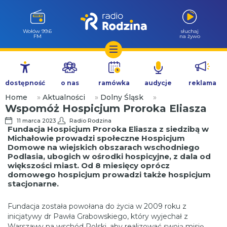
Wołów 99.6
słuchaj
FM
na żywo
Przejdź
do
dostępność
o nas
ramówka
audycje
reklama
treści
Home
»
Aktualności
»
Dolny Śląsk
»
Wspomóż Hospicjum Proroka Eliasza
11 marca 2023
Radio Rodzina
Fundacja Hospicjum Proroka Eliasza z siedzibą w
Michałowie prowadzi społeczne Hospicjum
Domowe na wiejskich obszarach wschodniego
Podlasia, ubogich w ośrodki hospicyjne, z dala od
większości miast. Od 8 miesięcy oprócz
domowego hospicjum prowadzi także hospicjum
stacjonarne.
Fundacja została powołana do życia w 2009 roku z
inicjatywy dr Pawła Grabowskiego, który wyjechał z
Warszawy na wschód Polski, aby realizować swoją misję