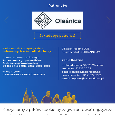
Patronaty:
Jak zdobyć patronat?
Radio Rodzina utrzymuje się z
© Radio Rodzina 2018 |
dobrowolnych wpłat radiosłuchaczy.
Grupa Medialna JOHANNEUM
numer rachunku bankowego:
Radio Rodzina
Johanneum - grupa medialna
Archidiecezji Wrocławskiej
ul. Katedralna 4, 50-328 Wrocław
69 1600 1462 1813 6262 6000 0001
studio: tel. 71 322 20 22
wpłaty z tytułem:
e-mail: studio@radiorodzina.pl
DAROWIZNA NA RADIO RODZINA
newsroom: tel. +48 71 327 12 85
e-mail: reporter@radiorodzina.pl
Korzystamy z plików cookie by zagwarantować najwyższa