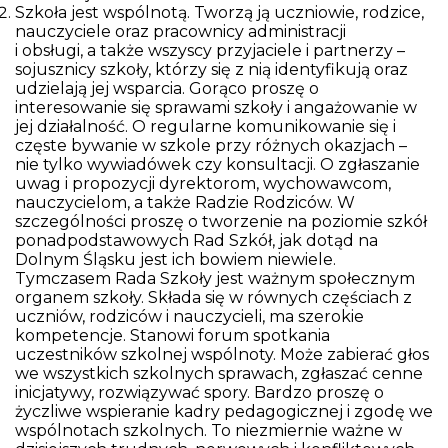
Szkoła jest wspólnotą. Tworzą ją uczniowie, rodzice,
nauczyciele oraz pracownicy administracji
i obsługi, a także wszyscy przyjaciele i partnerzy –
sojusznicy szkoły, którzy się z nią identyfikują oraz
udzielają jej wsparcia. Gorąco proszę o
interesowanie się sprawami szkoły i angażowanie w
jej działalność. O regularne komunikowanie się i
częste bywanie w szkole przy różnych okazjach –
nie tylko wywiadówek czy konsultacji. O zgłaszanie
uwag i propozycji dyrektorom, wychowawcom,
nauczycielom, a także Radzie Rodziców. W
szczególności proszę o tworzenie na poziomie szkół
ponadpodstawowych Rad Szkół, jak dotąd na
Dolnym Śląsku jest ich bowiem niewiele.
Tymczasem Rada Szkoły jest ważnym społecznym
organem szkoły. Składa się w równych częściach z
uczniów, rodziców i nauczycieli, ma szerokie
kompetencje. Stanowi forum spotkania
uczestników szkolnej wspólnoty. Może zabierać głos
we wszystkich szkolnych sprawach, zgłaszać cenne
inicjatywy, rozwiązywać spory. Bardzo proszę o
życzliwe wspieranie kadry pedagogicznej i zgodę we
wspólnotach szkolnych. To niezmiernie ważne w