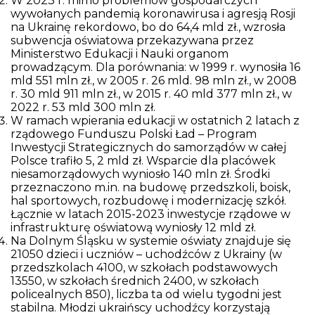
W 2023 r. mimo problemów gospodarczych
wywołanych pandemią koronawirusa i agresją Rosji
na Ukrainę rekordowo, bo do 64,4 mld zł., wzrosła
subwencja oświatowa przekazywana przez
Ministerstwo Edukacji i Nauki organom
prowadzącym. Dla porównania: w 1999 r. wynosiła 16
mld 551 mln zł., w 2005 r. 26 mld. 98 mln zł., w 2008
r. 30 mld 911 mln zł., w 2015 r. 40 mld 377 mln zł., w
2022 r. 53 mld 300 mln zł.
W ramach wpierania edukacji w ostatnich 2 latach z
rządowego Funduszu Polski Ład – Program
Inwestycji Strategicznych do samorządów w całej
Polsce trafiło 5, 2 mld zł. Wsparcie dla placówek
niesamorządowych wyniosło 140 mln zł. Środki
przeznaczono m.in. na budowę przedszkoli, boisk,
hal sportowych, rozbudowę i modernizację szkół.
Łącznie w latach 2015-2023 inwestycje rządowe w
infrastrukturę oświatową wyniosły 12 mld zł.
Na Dolnym Śląsku w systemie oświaty znajduje się
21050 dzieci i uczniów – uchodźców z Ukrainy (w
przedszkolach 4100, w szkołach podstawowych
13550, w szkołach średnich 2400, w szkołach
policealnych 850), liczba ta od wielu tygodni jest
stabilna. Młodzi ukraińscy uchodźcy korzystają