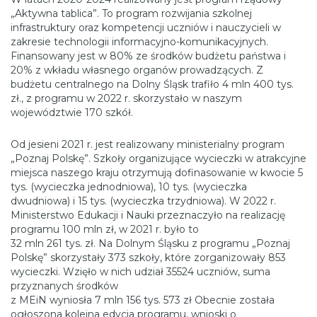
„Aktywna tablica”. To program rozwijania szkolnej
infrastruktury oraz kompetencji uczniów i nauczycieli w
zakresie technologii informacyjno-komunikacyjnych.
Finansowany jest w 80% ze środków budżetu państwa i
20% z wkładu własnego organów prowadzących. Z
budżetu centralnego na Dolny Śląsk trafiło 4 mln 400 tys.
zł., z programu w 2022 r. skorzystało w naszym
województwie 170 szkół.
Od jesieni 2021 r. jest realizowany ministerialny program
„Poznaj Polskę”. Szkoły organizujące wycieczki w atrakcyjne
miejsca naszego kraju otrzymują dofinasowanie w kwocie 5
tys. (wycieczka jednodniowa), 10 tys. (wycieczka
dwudniowa) i 15 tys. (wycieczka trzydniowa). W 2022 r.
Ministerstwo Edukacji i Nauki przeznaczyło na realizację
programu 100 mln zł, w 2021 r. było to
32 mln 261 tys. zł. Na Dolnym Śląsku z programu „Poznaj
Polskę” skorzystały 373 szkoły, które zorganizowały 853
wycieczki. Wzięło w nich udział 35524 uczniów, suma
przyznanych środków
z MEiN wyniosła 7 mln 156 tys. 573 zł Obecnie została
ogłoszona kolejna edycja programu, wnioski o