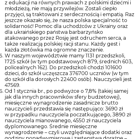
z edukacji na równych prawach z polskimi dziećmi i
młodzieżą, nie mają przywilejów. Zostali ciepło
przyjęci, są traktowani z serdecznością i empatią. Raz
jeszcze okazało się, że nasza polska specjalność to
solidarność! Pomoc dla uchodźców z Ukrainy oraz
dla ukraińskiego państwa barbarzyńsko
atakowanego przez Rosję jest odruchem serca, a
także realizacją polskiej racji stanu. Każdy gest i
każda złotówka ma ogromne znaczenie.
W naszym województwie mamy 1131 przedszkoli,
1725 szkół (w tym podstawowych 879, średnich 603,
policealnych 162). Do przedszkoli chodzi 101600
dzieci, do szkół uczęszcza 376700 uczniów (w tym
do szkół dla dorosłych 22400 osób). Nauczycieli jest
47569.
Od 1 stycznia br., po podwyżce o 7,8% (takiej samej
jak dla innych pracowników sfery budżetowej),
miesięczne wynagrodzenie zasadnicze brutto
nauczycieli przedstawia się następująco: 3690 zł
w przypadku nauczyciela poczatkującego, 3890 zł
nauczyciela mianowanego, 4550 zł nauczyciela
dyplomowanego. Średnie miesięczne
wynagrodzenie – czyli uwzględniające dodatki oraz
godziny ponadwymiarowe i zastępstwa doraźne –