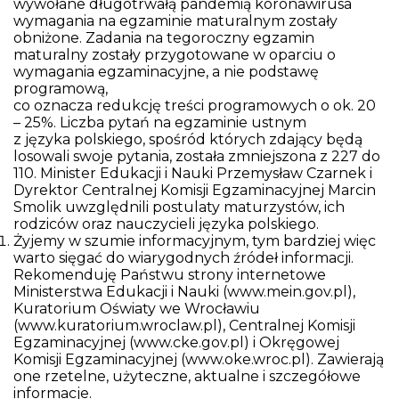
wywołane długotrwałą pandemią koronawirusa
wymagania na egzaminie maturalnym zostały
obniżone. Zadania na tegoroczny egzamin
maturalny zostały przygotowane w oparciu o
wymagania egzaminacyjne, a nie podstawę
programową,
co oznacza redukcję treści programowych o ok. 20
– 25%. Liczba pytań na egzaminie ustnym
z języka polskiego, spośród których zdający będą
losowali swoje pytania, została zmniejszona z 227 do
110. Minister Edukacji i Nauki Przemysław Czarnek i
Dyrektor Centralnej Komisji Egzaminacyjnej Marcin
Smolik uwzględnili postulaty maturzystów, ich
rodziców oraz nauczycieli języka polskiego.
Żyjemy w szumie informacyjnym, tym bardziej więc
warto sięgać do wiarygodnych źródeł informacji.
Rekomenduję Państwu strony internetowe
Ministerstwa Edukacji i Nauki (www.mein.gov.pl),
Kuratorium Oświaty we Wrocławiu
(www.kuratorium.wroclaw.pl), Centralnej Komisji
Egzaminacyjnej (www.cke.gov.pl) i Okręgowej
Komisji Egzaminacyjnej (www.oke.wroc.pl). Zawierają
one rzetelne, użyteczne, aktualne i szczegółowe
informacje.