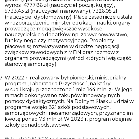
wynosi: 4777,86 zł (nauczyciel początkujący),
5733,43 zł (nauczyciel mianowany), 7326,05 zł
(nauczyciel dyplomowany). Płace zasadnicze ustala
w rozporządzeniu minister edukacji i nauki, organy
prowadzące mogą zwiększać wysokość
nauczycielskich dodatków np. za wychowawstwo,
funkcyjnego czy motywacyjnego. Problemy
płacowe są rozwiązywane w drodze negocjacji
związków zawodowych z MEiN oraz rozmów z
organami prowadzącymi (wśród których lwią część
stanowią samorządy).
W 2022 r. realizowany był pionierski, ministerialny
program „Laboratoria Przyszłości”, na który
w skali kraju przeznaczono 1 mld 144 mln. zł. W jego
ramach dokonywano zakupów innowacyjnych
pomocy dydaktycznych. Na Dolnym Śląsku udział w
programie wzięło 821 szkół podstawowych,
samorządowych i niesamorządowych, przyznano im
kwotę ponad 73 mln zł. W 2023 r. program obejmie
szkoły ponadpodstawowe.
W latach 2020-2024 realizowany jest program rządowy