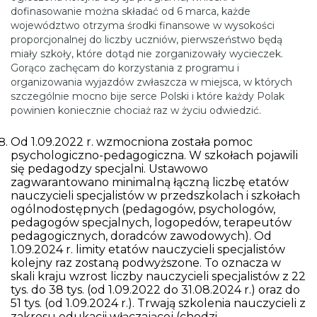
dofinasowanie można składać od 6 marca, każde
województwo otrzyma środki finansowe w wysokości
proporcjonalnej do liczby uczniów, pierwszeństwo będą
miały szkoły, które dotąd nie zorganizowały wycieczek.
Gorąco zachęcam do korzystania z programu i
organizowania wyjazdów zwłaszcza w miejsca, w których
szczególnie mocno bije serce Polski i które każdy Polak
powinien koniecznie chociaż raz w życiu odwiedzić.
Od 1.09.2022 r. wzmocniona została pomoc
psychologiczno-pedagogiczna. W szkołach pojawili
się pedagodzy specjalni. Ustawowo
zagwarantowano minimalną łączną liczbę etatów
nauczycieli specjalistów w przedszkolach i szkołach
ogólnodostępnych (pedagogów, psychologów,
pedagogów specjalnych, logopedów, terapeutów
pedagogicznych, doradców zawodowych). Od
1.09.2024 r. limity etatów nauczycieli specjalistów
kolejny raz zostaną podwyższone. To oznacza w
skali kraju wzrost liczby nauczycieli specjalistów z 22
tys. do 38 tys. (od 1.09.2022 do 31.08.2024 r.) oraz do
51 tys. (od 1.09.2024 r.). Trwają szkolenia nauczycieli z
zakresu edukacji włączającej (chodzi