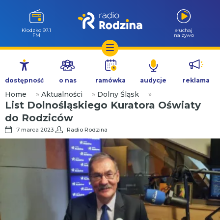
Kłodzko 97.1
słuchaj
FM
na żywo
Przejdź
do
dostępność
o nas
ramówka
audycje
reklama
treści
Home
»
Aktualności
»
Dolny Śląsk
»
List Dolnośląskiego Kuratora Oświaty
do Rodziców
7 marca 2023
Radio Rodzina