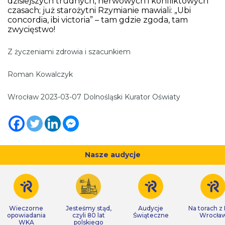
dzisiejszych trudnych, nerwowych i konfliktowych
czasach; już starożytni Rzymianie mawiali: „Ubi
concordia, ibi victoria” – tam gdzie zgoda, tam
zwycięstwo!
Z życzeniami zdrowia i szacunkiem
Roman Kowalczyk
Wrocław 2023-03-07 Dolnośląski Kurator Oświaty
Nasze audycje
Wieczorne
Jesteśmy stąd,
Audycje
Na torach z
opowiadania
czyli 80 lat
Świąteczne
Wrocła
WKA
polskiego