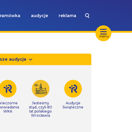
ramówka
audycje
reklama
menu
sze audycje
ieczorne
Jesteśmy
Audycje
powiadania
stąd, czyli 80
Świąteczne
WKA
lat polskiego
Wrocławia