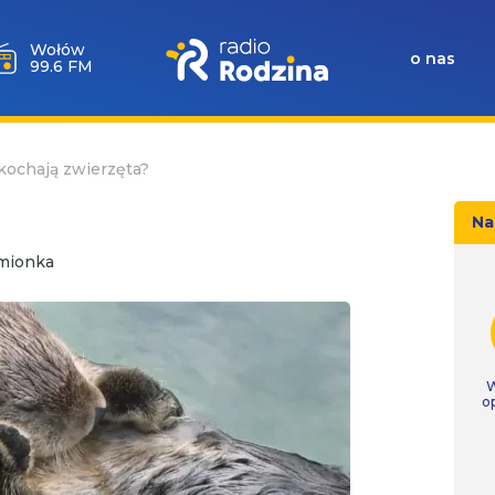
Wołów
o nas
99.6 FM
kochają zwierzęta?
Na
zmionka
W
o