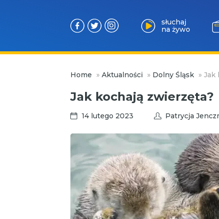
słuchaj
na żywo
Przejdź
Home
»
Aktualności
»
Dolny Śląsk
»
Jak 
do
treści
Jak kochają zwierzęta?
14 lutego 2023
Patrycja Jenc