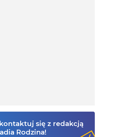
kontaktuj się z redakcją
adia Rodzina!