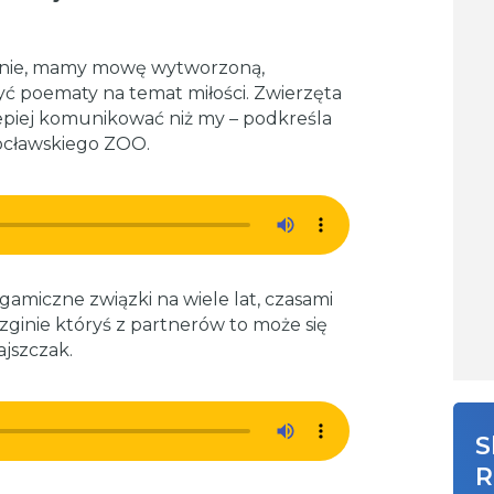
lnie, mamy mowę wytworzoną,
zyć poematy na temat miłości. Zwierzęta
ę lepiej komunikować niż my – podkreśla
rocławskiego ZOO.
amiczne związki na wiele lat, czasami
li zginie któryś z partnerów to może się
ajszczak.
S
R