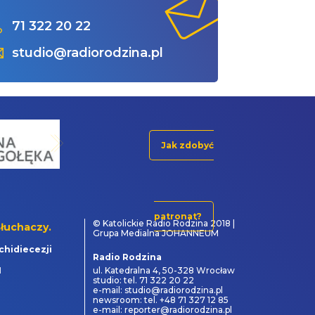
71 322 20 22
studio@radiorodzina.pl
Jak zdobyć
patronat?
© Katolickie Radio Rodzina 2018 |
łuchaczy.
Grupa Medialna JOHANNEUM
chidiecezji
Radio Rodzina
1
ul. Katedralna 4, 50-328 Wrocław
studio: tel. 71 322 20 22
e-mail: studio@radiorodzina.pl
newsroom: tel. +48 71 327 12 85
e-mail: reporter@radiorodzina.pl