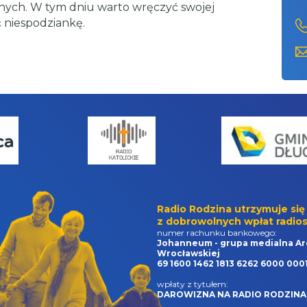
ych. W tym dniu warto wręczyć swojej
 niespodziankę.
Radio Rodzina utrzymuje się
z dobrowolnych wpłat radios
numer rachunku bankowego:
Johanneum - grupa medialna Ar
Wrocławskiej
69 1600 1462 1813 6262 6000 000
wpłaty z tytułem:
DAROWIZNA NA RADIO RODZINA