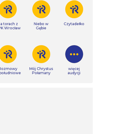
a torach z
Niebo w
Czytadełko
K Wrocław
Gębie
Rozmowy
Mój Chrystus
więcej
południowe
Połamany
audycji