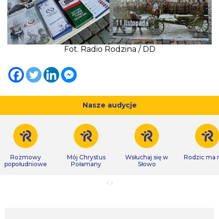
Fot. Radio Rodzina / DD
Nasze audycje
Rozmowy
Mój Chrystus
Wsłuchaj się w
Rodzic ma
popołudniowe
Połamany
Słowo