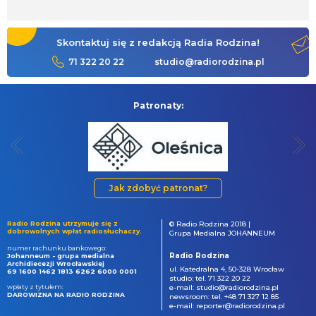
Skontaktuj się z redakcją Radia Rodzina!
71 322 20 22
studio@radiorodzina.pl
Patronaty:
Jak zdobyć patronat?
Radio Rodzina utrzymuje się z
© Radio Rodzina 2018 |
dobrowolnych wpłat radiosłuchaczy.
Grupa Medialna JOHANNEUM
numer rachunku bankowego:
Radio Rodzina
Johanneum - grupa medialna
Archidiecezji Wrocławskiej
ul. Katedralna 4, 50-328 Wrocław
69 1600 1462 1813 6262 6000 0001
studio: tel. 71 322 20 22
wpłaty z tytułem:
e-mail: studio@radiorodzina.pl
DAROWIZNA NA RADIO RODZINA
newsroom: tel. +48 71 327 12 85
e-mail: reporter@radiorodzina.pl