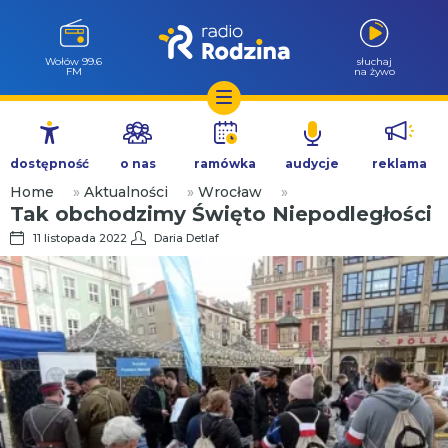
Wołów 99.6
słuchaj
FM
na żywo
Przejdź
do
dostępność
o nas
ramówka
audycje
reklama
treści
Home
»
Aktualności
»
Wrocław
»
Tak obchodzimy Święto Niepodległości
11 listopada 2022
Daria Detlaf