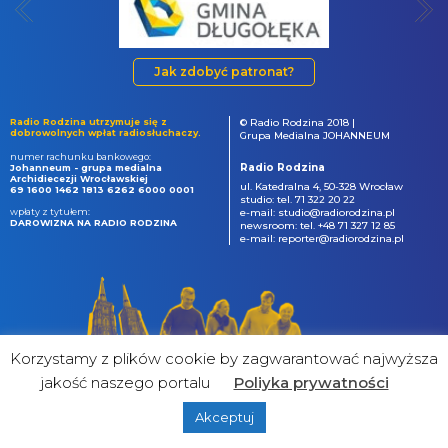
Jak zdobyć patronat?
Radio Rodzina utrzymuje się z
© Radio Rodzina 2018 |
dobrowolnych wpłat radiosłuchaczy.
Grupa Medialna JOHANNEUM
numer rachunku bankowego:
Radio Rodzina
Johanneum - grupa medialna
Archidiecezji Wrocławskiej
ul. Katedralna 4, 50-328 Wrocław
69 1600 1462 1813 6262 6000 0001
studio: tel. 71 322 20 22
wpłaty z tytułem:
e-mail: studio@radiorodzina.pl
DAROWIZNA NA RADIO RODZINA
newsroom: tel. +48 71 327 12 85
e-mail: reporter@radiorodzina.pl
Korzystamy z plików cookie by zagwarantować najwyższa
jakość naszego portalu
Poliyka prywatności
Akceptuj
powered by
&