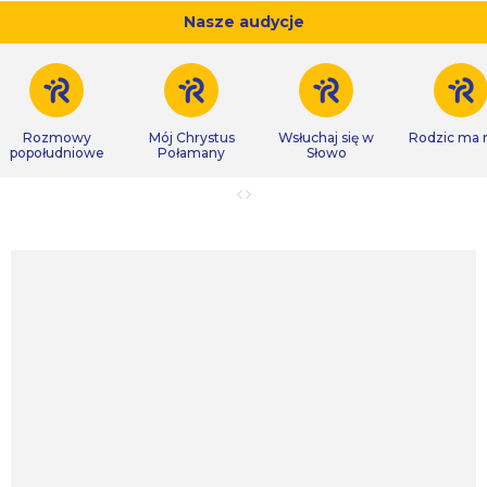
Nasze audycje
Rozmowy
Mój Chrystus
Wsłuchaj się w
Rodzic ma
popołudniowe
Połamany
Słowo