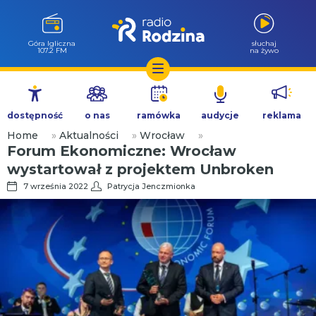
Kudowa Zdrój
słuchaj
88.7 FM
na żywo
Przejdź
do
dostępność
o nas
ramówka
audycje
reklama
treści
Home
»
Aktualności
»
Wrocław
»
Forum Ekonomiczne: Wrocław
wystartował z projektem Unbroken
7 września 2022
Patrycja Jenczmionka