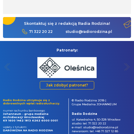
Skontaktuj się z redakcją Radia Rodzina!
71 322 20 22
studio@radiorodzina.pl
Patronaty:
Jak zdobyć patronat?
Radio Rodzina utrzymuje się z
© Radio Rodzina 2018 |
dobrowolnych wpłat radiosłuchaczy.
Grupa Medialna JOHANNEUM
numer rachunku bankowego:
Radio Rodzina
Johanneum - grupa medialna
Archidiecezji Wrocławskiej
ul. Katedralna 4, 50-328 Wrocław
69 1600 1462 1813 6262 6000 0001
studio: tel. 71 322 20 22
wpłaty z tytułem:
e-mail: studio@radiorodzina.pl
DAROWIZNA NA RADIO RODZINA
newsroom: tel. +48 71 327 12 85