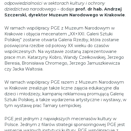
odpowiedzialności w sektorach kultury i ochrony
dziedzictwa narodowego
– dodaje
prof. dr hab. Andrzej
Szczerski, dyrektor Muzeum Narodowego w Krakowie
.
W ramach współpracy PGE z Muzeum Narodowym w
Krakowie i objęcia mecenatem „XX+XXI. Galerii Sztuki
Polskiej” zostanie otwarta Galeria Rzeźby, która zostanie
poświęcona rzeźbie od połowy XX wieku do czasów
współczesnych. Na wystawie zostaną zaprezentowane
prace m.in. Katarzyny Kobro, Wandy Czełkowskiej, Jerzego
Beresia, Bronisława Chromego, Jerzego Jarnuszkiewicza
czy Jacka Waltosia.
W ramach współpracy PGE razem z Muzeum Narodowym
w Krakowie zrealizuje także liczne zajęcia edukacyjne dla
dzieci i młodzieży, kampanię reklamową promującą Galerię
Sztuki Polskiej, a także wydarzenia artystyczne i wystawy, w
tym wystawę prac Tamary Łempickiej.
PGE jest jednym z największych mecenasów kultury w
Polsce. Jednym z filarów strategii sponsoringowej PGE jest
wsparcie ważnych instytucji kultury. PGE współpracuje z