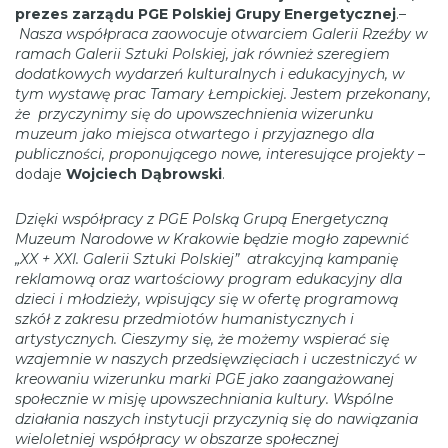
prezes zarządu PGE Polskiej Grupy Energetycznej
.–
Nasza współpraca zaowocuje otwarciem Galerii Rzeźby w
ramach Galerii Sztuki Polskiej, jak również szeregiem
dodatkowych wydarzeń kulturalnych i edukacyjnych, w
tym wystawę prac Tamary Łempickiej. Jestem przekonany,
że przyczynimy się do upowszechnienia wizerunku
muzeum jako miejsca otwartego i przyjaznego dla
publiczności, proponującego nowe, interesujące projekty
–
dodaje
Wojciech Dąbrowski
.
Dzięki współpracy z PGE Polską Grupą Energetyczną
Muzeum Narodowe w Krakowie będzie mogło zapewnić
„XX + XXI. Galerii Sztuki Polskiej” atrakcyjną kampanię
reklamową oraz wartościowy program edukacyjny dla
dzieci i młodzieży, wpisujący się w ofertę programową
szkół z zakresu przedmiotów humanistycznych i
artystycznych. Cieszymy się, że możemy wspierać się
wzajemnie w naszych przedsięwzięciach i uczestniczyć w
kreowaniu wizerunku marki PGE jako zaangażowanej
społecznie w misję upowszechniania kultury. Wspólne
działania naszych instytucji przyczynią się do nawiązania
wieloletniej współpracy w obszarze społecznej