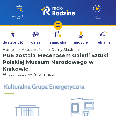
Milicz 88.5
słuchaj
FM
na żywo
Przejdź
do
dostępność
o nas
ramówka
audycje
reklama
treści
Home
»
Aktualności
»
Dolny Śląsk
»
PGE została Mecenasem Galerii Sztuki
Polskiej Muzeum Narodowego w
Krakowie
2 czerwca 2022
Radio Rodzina