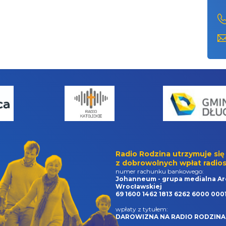
Radio Rodzina utrzymuje się
z dobrowolnych wpłat radios
numer rachunku bankowego:
Johanneum - grupa medialna Ar
Wrocławskiej
69 1600 1462 1813 6262 6000 000
wpłaty z tytułem:
DAROWIZNA NA RADIO RODZINA