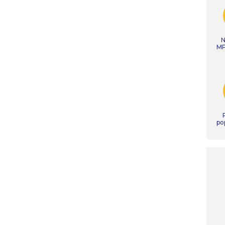
N
MP
po