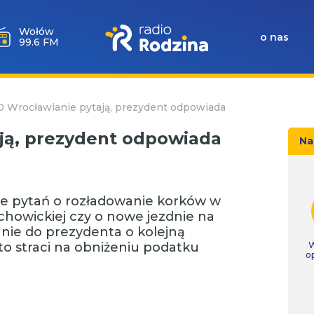
Wołów
o nas
99.6 FM
10 Wrocławianie pytają, prezydent odpowiada
ają, prezydent odpowiada
Na
knie pytań o rozładowanie korków w
rachowickiej czy o nowe jezdnie na
anie do prezydenta o kolejną
sto straci na obniżeniu podatku
W
o