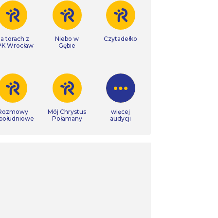
a torach z
Niebo w
Czytadełko
K Wrocław
Gębie
Rozmowy
Mój Chrystus
więcej
południowe
Połamany
audycji