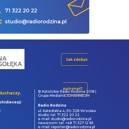
71 322 20 22
studio@radiorodzina.pl
Jak zdobyć
patronat?
© Katolickie Radio Rodzina 2018 |
łuchaczy.
Grupa Medialna JOHANNEUM
chidiecezji
Radio Rodzina
1
ul. Katedralna 4, 50-328 Wrocław
studio: tel. 71 322 20 22
e-mail: studio@radiorodzina.pl
newsroom: tel. +48 71 327 12 85
e-mail: reporter@radiorodzina.pl