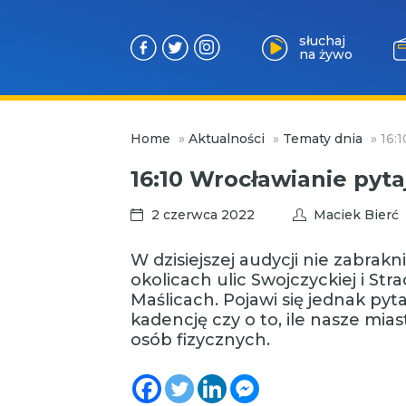
słuchaj
na żywo
Przejdź
Home
»
Aktualności
»
Tematy dnia
»
16:
do
treści
16:10 Wrocławianie pyt
2 czerwca 2022
Maciek Bierć
W dzisiejszej audycji nie zabra
okolicach ulic Swojczyckiej i St
Maślicach. Pojawi się jednak pyt
kadencję czy o to, ile nasze mia
osób fizycznych.