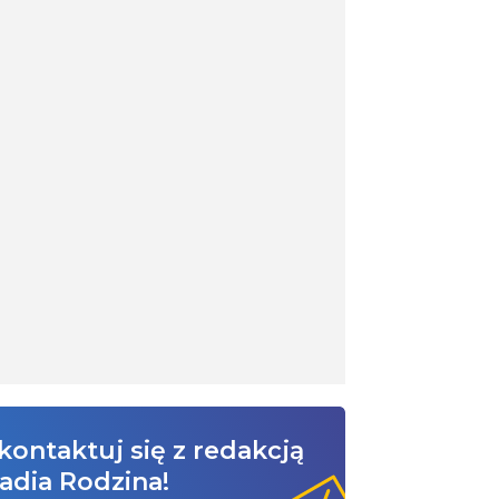
kontaktuj się z redakcją
adia Rodzina!