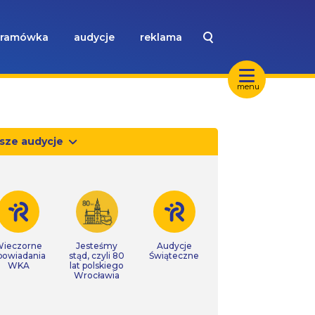
ramówka
audycje
reklama
menu
sze audycje
ieczorne
Jesteśmy
Audycje
powiadania
stąd, czyli 80
Świąteczne
WKA
lat polskiego
Wrocławia