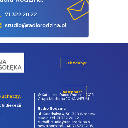
71 322 20 22
studio@radiorodzina.pl
Jak zdobyć
patronat?
© Katolickie Radio Rodzina 2018 |
łuchaczy.
Grupa Medialna JOHANNEUM
chidiecezji
Radio Rodzina
1
ul. Katedralna 4, 50-328 Wrocław
studio: tel. 71 322 20 22
e-mail: studio@radiorodzina.pl
newsroom: tel. +48 71 327 12 85