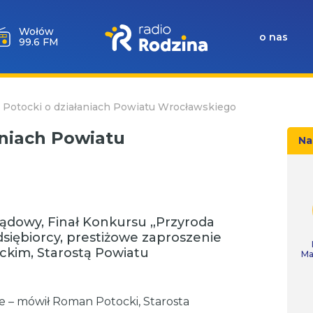
Wołów
o nas
99.6 FM
Potocki o działaniach Powiatu Wrocławskiego
niach Powiatu
Na
ządowy, Finał Konkursu „Przyroda
siębiorcy, prestiżowe zaproszenie
kim, Starostą Powiatu
Ma
e – mówił Roman Potocki, Starosta