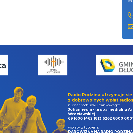
Radio Rodzina utrzymuje się
z dobrowolnych wpłat radios
numer rachunku bankowego:
Johanneum - grupa medialna Ar
Wrocławskiej
69 1600 1462 1813 6262 6000 000
wpłaty z tytułem:
DAROWIZNA NA RADIO RODZINA