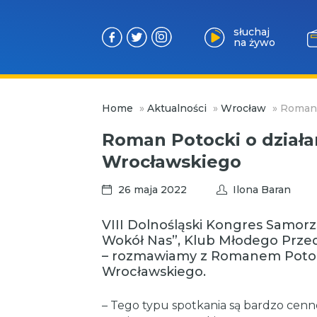
słuchaj
na żywo
Przejdź
Home
»
Aktualności
»
Wrocław
»
Roman 
do
treści
Roman Potocki o działa
Wrocławskiego
26 maja 2022
Ilona Baran
VIII Dolnośląski Kongres Samor
Wokół Nas”, Klub Młodego Przed
– rozmawiamy z Romanem Potoc
Wrocławskiego.
– Tego typu spotkania są bardzo cenn