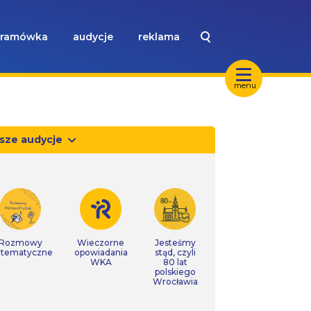
ramówka
audycje
reklama
menu
sze audycje
Rozmowy
Wieczorne
Jesteśmy
tematyczne
opowiadania
stąd, czyli
WKA
80 lat
polskiego
Wrocławia