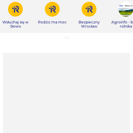
Wsłuchaj się w
Rodzic ma moc
Bezpieczny
Agroinfo - b
Słowo
Wrocław
rolnika