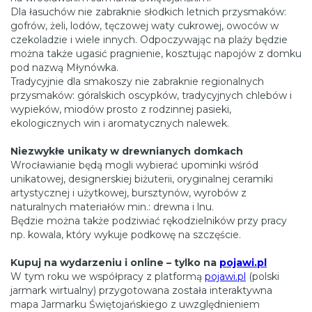
Dla łasuchów nie zabraknie słodkich letnich przysmaków:
gofrów, żeli, lodów, tęczowej waty cukrowej, owoców w
czekoladzie i wiele innych. Odpoczywając na plaży będzie
można także ugasić pragnienie, kosztując napojów z domku
pod nazwą Młynówka.
Tradycyjnie dla smakoszy nie zabraknie regionalnych
przysmaków: góralskich oscypków, tradycyjnych chlebów i
wypieków, miodów prosto z rodzinnej pasieki,
ekologicznych win i aromatycznych nalewek.
Niezwykłe unikaty w drewnianych domkach
Wrocławianie będą mogli wybierać upominki wśród
unikatowej, designerskiej biżuterii, oryginalnej ceramiki
artystycznej i użytkowej, bursztynów, wyrobów z
naturalnych materiałów min.: drewna i lnu.
Będzie można także podziwiać rękodzielników przy pracy
np. kowala, który wykuje podkowę na szczęście.
Kupuj na wydarzeniu i online – tylko na
pojawi.pl
W tym roku we współpracy z platformą
pojawi.pl
(polski
jarmark wirtualny) przygotowana została interaktywna
mapa Jarmarku Świętojańskiego z uwzględnieniem