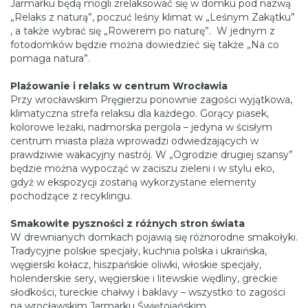
Jarmarku będą mogli zrelaksować się w domku pod nazwą
„Relaks z naturą”, poczuć leśny klimat w „Leśnym Zakątku”
, a także wybrać się „Rowerem po naturę”. W jednym z
fotodomków będzie można dowiedzieć się także „Na co
pomaga natura”.
Plażowanie i relaks w centrum Wrocławia
Przy wrocławskim Pręgierzu ponownie zagości wyjątkowa,
klimatyczna strefa relaksu dla każdego. Gorący piasek,
kolorowe leżaki, nadmorska pergola – jedyna w ścisłym
centrum miasta plaża wprowadzi odwiedzających w
prawdziwie wakacyjny nastrój. W „Ogrodzie drugiej szansy”
będzie można wypocząć w zaciszu zieleni i w stylu eko,
gdyż w ekspozycji zostaną wykorzystane elementy
pochodzące z recyklingu.
Smakowite pyszności z różnych stron świata
W drewnianych domkach pojawią się różnorodne smakołyki.
Tradycyjne polskie specjały, kuchnia polska i ukraińska,
węgierski kołacz, hiszpańskie oliwki, włoskie specjały,
holenderskie sery, węgierskie i litewskie wędliny, greckie
słodkości, tureckie chałwy i baklavy – wszystko to zagości
na wrocławskim Jarmarku Świętojańskim.