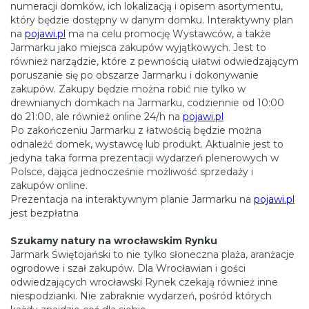
numeracji domków, ich lokalizacją i opisem asortymentu,
który będzie dostępny w danym domku. Interaktywny plan
na
pojawi.pl
ma na celu promocję Wystawców, a także
Jarmarku jako miejsca zakupów wyjątkowych. Jest to
również narządzie, które z pewnością ułatwi odwiedzającym
poruszanie się po obszarze Jarmarku i dokonywanie
zakupów. Zakupy będzie można robić nie tylko w
drewnianych domkach na Jarmarku, codziennie od 10:00
do 21:00, ale również online 24/h na
pojawi.pl
Po zakończeniu Jarmarku z łatwością będzie można
odnaleźć domek, wystawcę lub produkt. Aktualnie jest to
jedyna taka forma prezentacji wydarzeń plenerowych w
Polsce, dająca jednocześnie możliwość sprzedaży i
zakupów online.
Prezentacja na interaktywnym planie Jarmarku na
pojawi.pl
jest bezpłatna
Szukamy natury na wrocławskim Rynku
Jarmark Świętojański to nie tylko słoneczna plaża, aranżacje
ogrodowe i szał zakupów. Dla Wrocławian i gości
odwiedzających wrocławski Rynek czekają również inne
niespodzianki. Nie zabraknie wydarzeń, pośród których