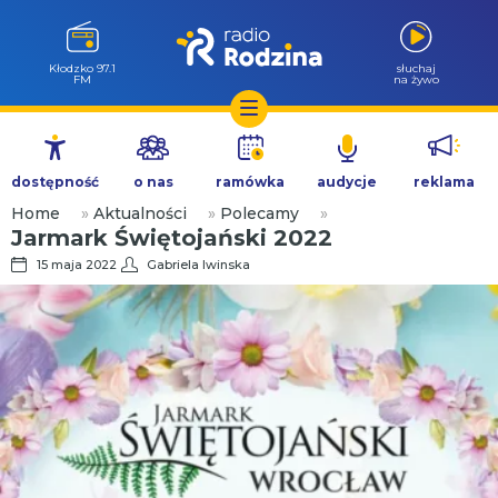
Kłodzko 97.1
słuchaj
FM
na żywo
Przejdź
do
dostępność
o nas
ramówka
audycje
reklama
treści
Home
»
Aktualności
»
Polecamy
»
Jarmark Świętojański 2022
15 maja 2022
Gabriela Iwinska