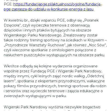
PGE:
https://fundacjapge.pl/aktualnosci/ogolne/fundacja-
pge-zaprasza-do-udzialu-w-konkursie-energia-z-lasu
.
W kwietniu br., dzięki wsparciu PGE, odbył się „Poranek
Dzięcioła”, czyli wycieczka terenowa z obserwacją
dzięciołów i innych ptaków bytujących na obszarze
Wigierskiego Parku Narodowego. Zrealizowany został
także rodzinny trening sportowy na ścieżkach w Krzywem –
„Przyrodnicze Warsztaty Ruchowe”, jak również „Noc Sów”,
czyli wieczorne spotkanie z ornitologiem połączone z
nasłuchem puszczyków występujących na obszarze parku.
Wkrótce odbędą się kolejne wydarzenia organizowane
wspólnie przez Fundację PGE i Wigierski Park Narodowy,
między innymi, cykl leśnych zajęć nordic walkig „Odetchnij
lasem”, spotkania z ekspertami przyrodniczymi, wakacyjne
pokazy filmów przyrodniczych, treningi sportowe dla rodzin
i seniorów oraz wycieczki terenowe i zajęcia edukacyjne o
zwierzętach występującymi w parku.
Wigierski Park Narodowy wyróżnia niezwykłe bogactwo