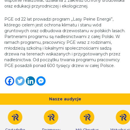
wspólnie realizować działania z zakresu ochrony środowiska
oraz edukacji przyrodniczej i ekologicznej.
PGE od 22 lat prowadzi program „Lasy Pełne Energii”,
którego celem jest ochrona klimatu i stanu wód
gruntowych oraz odbudowa drzewostanu w polskich lasach.
Partnerami programu są nadleśnictwami z całej Polski. W
ramach programu, pracownicy PGE wraz z rodzinami,
młodzieżą szkolną i lokalnymi społecznościami sadzą
drzewa na terenach wskazanych i przygotowanych przez
nadleśnictwa. Od początku trwania programu pracownicy
PGE posadzili ponad 600 tysięcy drzew w całej Polsce.
Nasze audycje
Czytadełko
Rozmowy
Mój Chrystus
Wsłuchaj s