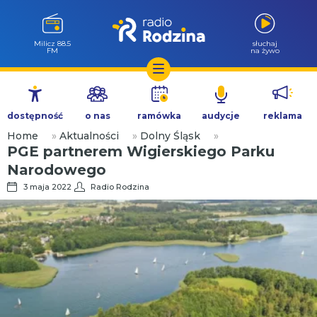
Milicz 88.5
słuchaj
FM
na żywo
Przejdź
do
dostępność
o nas
ramówka
audycje
reklama
treści
Home
»
Aktualności
»
Dolny Śląsk
»
PGE partnerem Wigierskiego Parku
Narodowego
3 maja 2022
Radio Rodzina