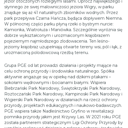
jezior otoczonych rozległymi lasami. Oprócz największego i
słynnego ze swej malowniczości jeziora Wigry, w parku
znajduje się aż 41 naturalnych zbiorników wodnych. Przez
park przepływa Czarna Hańcza, będąca dopływem Niemna.
W północnej części parku płyną rzeki o bystrym nurcie:
Kamionka, Wiatrołuża i Maniówka. Szczególnie wyróżnia się
dobrze wykształconym i urozmaiconym krajobrazem
pojeziernym najmłodszego zlodowacenia. Ten leśno-
jeziorny krajobraz uzupełniają otwarte tereny wsi, pól i łąk, z
urozmaiconą polodowcową rzeźbą terenu.
Grupa PGE od lat prowadzi działania i projekty mające na
celu ochronę przyrody i środowiska naturalnego. Spółka
aktywnie angażuje się w opiekę nad dzikimi ptakami –
sokołami wędrownymi i bocianami białymi. Wspiera
Biebrzański Park Narodowy, Świętokrzyski Park Narodowy,
Roztoczański Park Narodowy, Kampinoski Park Narodowy i
Wigierski Park Narodowy w działaniach na rzecz ochrony
przyrody, projektach edukacyjnych i naukowo-badawczych.
PGE wspiera także Nadleśnictwo Gryfino w rewitalizacji
pomnika przyrody jakim jest Krzywy Las. W 2021 roku PGE
została partnerem strategicznym Ligi Ochrony Przyrody by