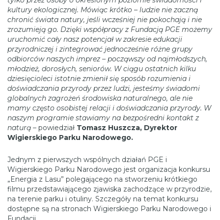
tylko przez osoby o określonym poziomie świadomości i
kultury ekologicznej. Mówiąc krótko – ludzie nie zaczną
chronić świata natury, jeśli wcześniej nie pokochają i nie
zrozumieją go. Dzięki współpracy z Fundacją PGE możemy
uruchomić cały nasz potencjał w zakresie edukacji
przyrodniczej i zintegrować jednocześnie różne grupy
odbiorców naszych imprez – począwszy od najmłodszych,
młodzież, dorosłych, seniorów. W ciągu ostatnich kilku
dziesięcioleci istotnie zmienił się sposób rozumienia i
doświadczania przyrody przez ludzi, jesteśmy świadomi
globalnych zagrożeń środowiska naturalnego, ale nie
mamy często osobistej relacji i doświadczania przyrody. W
naszym programie stawiamy na bezpośredni kontakt z
naturą –
powiedział
Tomasz Huszcza, Dyrektor
Wigierskiego Parku Narodowego.
Jednym z pierwszych wspólnych działań PGE i
Wigierskiego Parku Narodowego jest organizacja konkursu
„Energia z Lasu” polegającego na stworzeniu krótkiego
filmu przedstawiającego zjawiska zachodzące w przyrodzie,
na terenie parku i otuliny. Szczegóły na temat konkursu
dostępne są na stronach Wigierskiego Parku Narodowego i
Fundacji