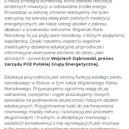
z naszą strategią biznesową, która zakłada realizację
ambitnych inwestycji w odnawialne źródła energii.
Prowadząc w zielonej zmianie realizujemy nie tylko
zakrojony na szeroką skalę plan zielonych inwestycji
energetycznych, ale także szereg działań z zakresu
dbałości o środowisko naturalne. Wigierski Parki
Narodowy to już piąty park narodowy, z którym podjęliśmy
współpracę. Dzięki naszemu wsparciu wspólnie
zrealizujemy działania edukacyjne, przyrodnicze i
informacyjne skierowane zarówno do dzieci, jakii
dorosłych
– powiedział
Wojciech Dąbrowski, prezes
zarządu PGE Polskiej Grupy Energetycznej.
Edukacja przyrodnicza jest istotną funkcją każdego parku
narodowego w Polsce, w tym także Wigierskiego Parku
Narodowego. Przywiązujemy ogromną wagę do jej
wdrażania, rozwijania i ciągle poszukujemy nowych
sposobów na podniesienie skuteczności naszych działań
edukacyjnych. Przygotowanie ludzi do zachowywania
równowagi między naturą i cywilizacją jest procesem
długotrwałym i trudnym, a akceptacja równowagi i
wszelkich konsekwencji z niej wynikających jest możliwa