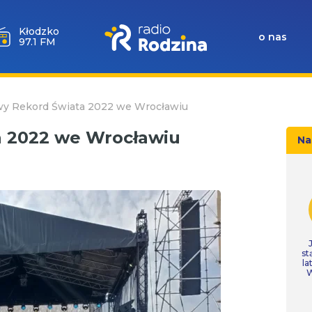
Wołów
o nas
99.6 FM
wy Rekord Świata 2022 we Wrocławiu
a 2022 we Wrocławiu
Na
st
la
W