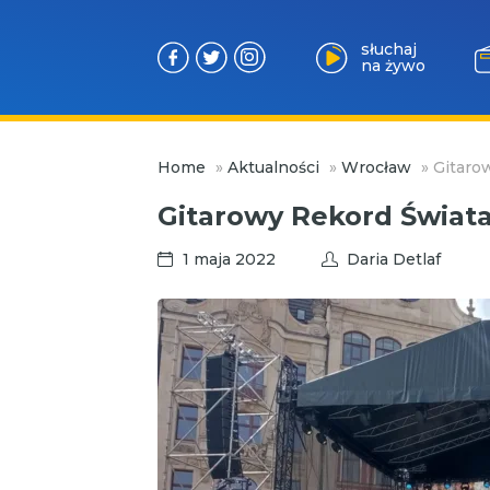
słuchaj
na żywo
Przejdź
Home
»
Aktualności
»
Wrocław
»
Gitaro
do
treści
Gitarowy Rekord Świat
1 maja 2022
Daria Detlaf