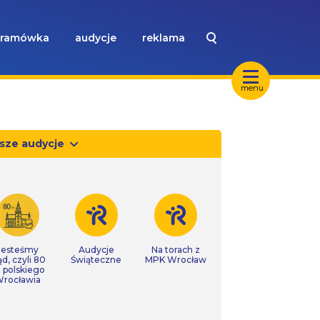
ramówka
audycje
reklama
menu
sze audycje
Jesteśmy
Audycje
Na torach z
ąd, czyli 80
Świąteczne
MPK Wrocław
t polskiego
rocławia