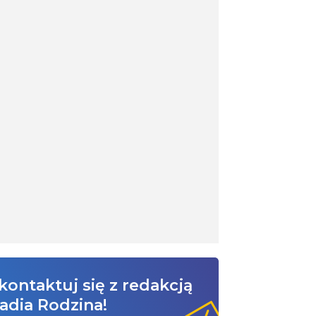
kontaktuj się z redakcją
adia Rodzina!