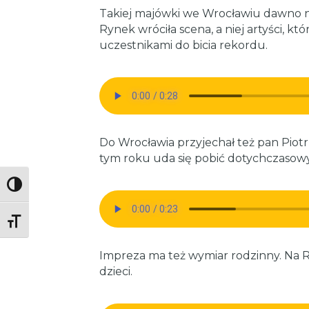
Takiej majówki we Wrocławiu dawno n
Rynek wróciła scena, a niej artyści, kt
uczestnikami do bicia rekordu.
Do Wrocławia przyjechał też pan Piotr, k
tym roku uda się pobić dotychczasowy 
Toggle High Contrast
Toggle Font size
Impreza ma też wymiar rodzinny. Na R
dzieci.