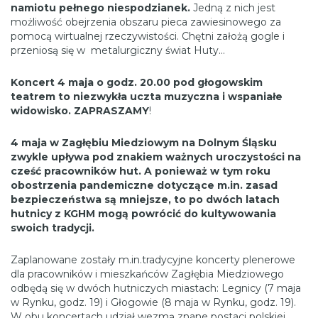
namiotu pełnego niespodzianek.
Jedną z nich jest
możliwość obejrzenia obszaru pieca zawiesinowego za
pomocą wirtualnej rzeczywistości. Chętni założą gogle i
przeniosą się w metalurgiczny świat Huty…
Koncert 4 maja o godz. 20.00 pod głogowskim
teatrem to niezwykła uczta muzyczna i wspaniałe
widowisko. ZAPRASZAMY
!
4 maja w Zagłębiu Miedziowym na Dolnym Śląsku
zwykle upływa pod znakiem ważnych uroczystości na
cześć pracowników hut. A ponieważ w tym roku
obostrzenia pandemiczne dotyczące m.in. zasad
bezpieczeństwa są mniejsze, to po dwóch latach
hutnicy z KGHM mogą powrócić do kultywowania
swoich tradycji.
Zaplanowane zostały m.in.tradycyjne koncerty plenerowe
dla pracowników i mieszkańców Zagłębia Miedziowego
odbędą się w dwóch hutniczych miastach: Legnicy (7 maja
w Rynku, godz. 19) i Głogowie (8 maja w Rynku, godz. 19).
W obu koncertach udział wezmą znane postaci polskiej