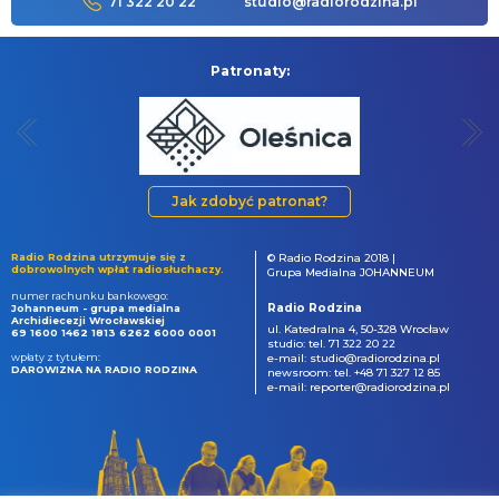
71 322 20 22
studio@radiorodzina.pl
Patronaty:
Jak zdobyć patronat?
Radio Rodzina utrzymuje się z
© Radio Rodzina 2018 |
dobrowolnych wpłat radiosłuchaczy.
Grupa Medialna JOHANNEUM
numer rachunku bankowego:
Radio Rodzina
Johanneum - grupa medialna
Archidiecezji Wrocławskiej
ul. Katedralna 4, 50-328 Wrocław
69 1600 1462 1813 6262 6000 0001
studio: tel. 71 322 20 22
wpłaty z tytułem:
e-mail: studio@radiorodzina.pl
DAROWIZNA NA RADIO RODZINA
newsroom: tel. +48 71 327 12 85
e-mail: reporter@radiorodzina.pl