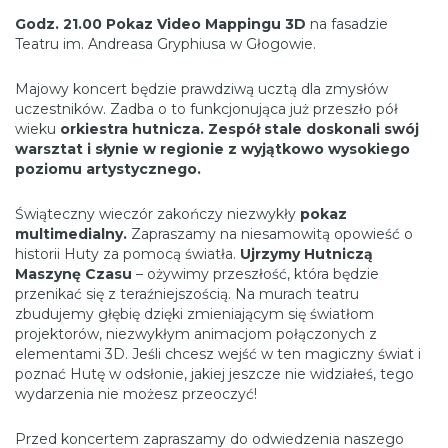
Godz. 21.00
Pokaz
Video Mappingu 3D
na fasadzie
Teatru im. Andreasa Gryphiusa w Głogowie.
Majowy koncert będzie prawdziwą ucztą dla zmysłów
uczestników. Zadba o to funkcjonująca już przeszło pół
wieku
orkiestra hutnicza. Zespół stale doskonali swój
warsztat i słynie w regionie z wyjątkowo wysokiego
poziomu artystycznego.
Świąteczny wieczór zakończy niezwykły
pokaz
multimedialny.
Zapraszamy na niesamowitą opowieść o
historii Huty za pomocą światła.
Ujrzymy Hutniczą
Maszynę Czasu
– ożywimy przeszłość, która będzie
przenikać się z teraźniejszością. Na murach teatru
zbudujemy głębię dzięki zmieniającym się światłom
projektorów, niezwykłym animacjom połączonych z
elementami 3D. Jeśli chcesz wejść w ten magiczny świat i
poznać Hutę w odsłonie, jakiej jeszcze nie widziałeś, tego
wydarzenia nie możesz przeoczyć!
Przed koncertem zapraszamy do odwiedzenia naszego