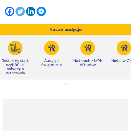
Nasze audycje
Jesteśmy stąd,
Audycje
Na torach z MPK
Niebo w Gę
czyli 80 lat
Świąteczne
Wrocław
polskiego
Wrocławia