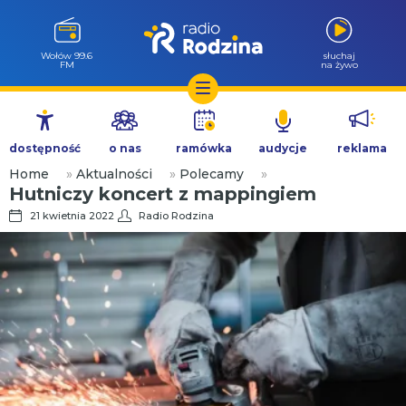
Wołów 99.6
słuchaj
FM
na żywo
Przejdź
do
dostępność
o nas
ramówka
audycje
reklama
treści
Home
»
Aktualności
»
Polecamy
»
Hutniczy koncert z mappingiem
21 kwietnia 2022
Radio Rodzina