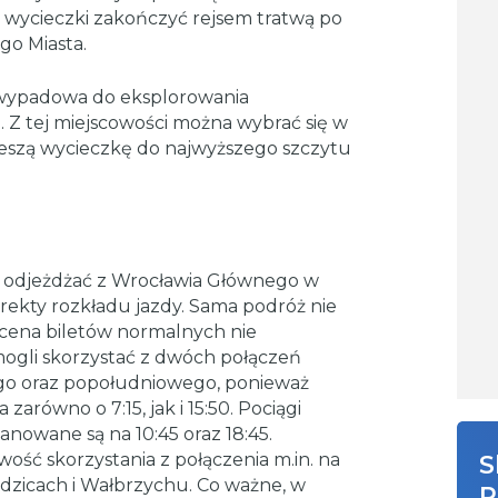
c wycieczki zakończyć rejsem tratwą po
go Miasta.
 wypadowa do eksplorowania
Z tej miejscowości można wybrać się w
ieszą wycieczkę do najwyższego szczytu
 odjeżdżać z Wrocławia Głównego w
ekty rozkładu jazdy. Sama podróż nie
a cena biletów normalnych nie
mogli skorzystać z dwóch połączeń
go oraz popołudniowego, ponieważ
arówno o 7:15, jak i 15:50. Pociągi
anowane są na 10:45 oraz 18:45.
ość skorzystania z połączenia m.in. na
S
odzicach i Wałbrzychu. Co ważne, w
R