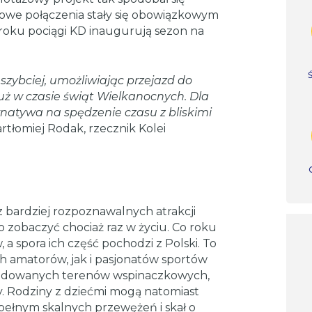
we połączenia stały się obowiązkowym
roku pociągi KD inaugurują sezon na
zybciej, umożliwiając przejazd do
ż w czasie świąt Wielkanocnych. Dla
natywa na spędzenie czasu z bliskimi
rtłomiej Rodak, rzecznik Kolei
z bardziej rozpoznawalnych atrakcji
o zobaczyć chociaż raz w życiu. Co roku
 a spora ich część pochodzi z Polski. To
h amatorów, jak i pasjonatów sportów
zbudowanych terenów wspinaczkowych,
. Rodziny z dziećmi mogą natomiast
 pełnym skalnych przewężeń i skał o