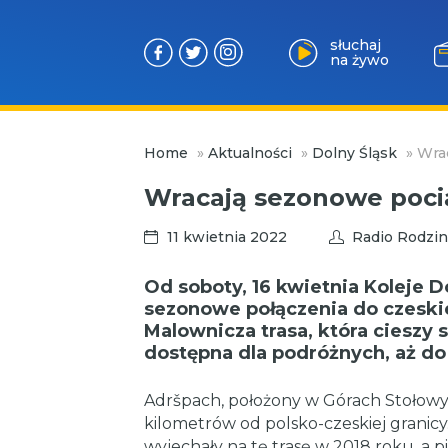
słuchaj
na żywo
Przejdź
Home
»
Aktualności
»
Dolny Śląsk
»
Wrac
do
treści
Wracają sezonowe poci
11 kwietnia 2022
Radio Rodzin
Od soboty, 16 kwietnia Koleje 
sezonowe połączenia do czeski
Malownicza trasa, która cieszy 
dostępna dla podróżnych, aż do 
Adršpach, położony w Górach Stołowych
kilometrów od polsko-czeskiej granicy.
wyjechały na tę trasę w 2018 roku, a p