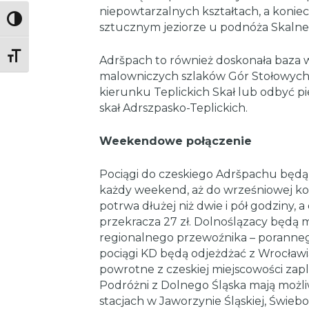
niepowtarzalnych kształtach, a konie
Toggle High Contrast
sztucznym jeziorze u podnóża Skalne
Toggle Font size
Adršpach to również doskonała baza
malowniczych szlaków Gór Stołowych. 
kierunku Teplickich Skał lub odbyć p
skał Adrszpasko-Teplickich.
Weekendowe połączenie
Pociągi do czeskiego Adršpachu będą
każdy weekend, aż do wrześniowej kor
potrwa dłużej niż dwie i pół godziny, 
przekracza 27 zł. Dolnoślązacy będą 
regionalnego przewoźnika – poranne
pociągi KD będą odjeżdżać z Wrocławia z
powrotne z czeskiej miejscowości zapl
Podróżni z Dolnego Śląska mają możliw
stacjach w Jaworzynie Śląskiej, Świeb