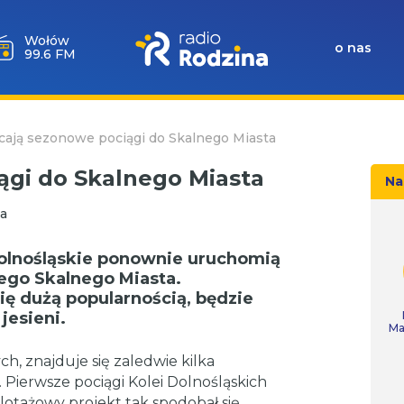
Milicz
o nas
88.5 FM
ają sezonowe pociągi do Skalnego Miasta
ągi do Skalnego Miasta
Na
a
Dolnośląskie ponownie uruchomią
ego Skalnego Miasta.
się dużą popularnością, będzie
jesieni.
Ma
, znajduje się zaledwie kilka
 Pierwsze pociągi Kolei Dolnośląskich
ilotażowy projekt tak spodobał się