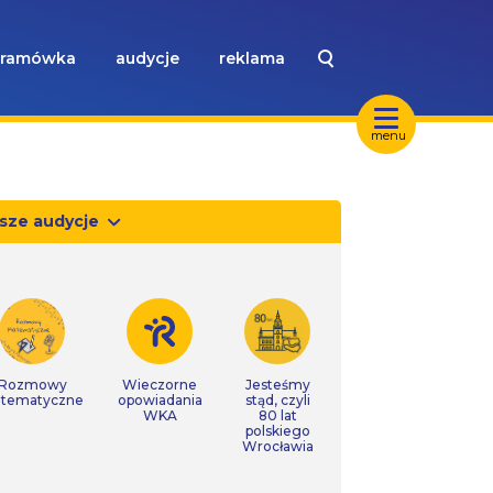
ramówka
audycje
reklama
menu
sze audycje
Rozmowy
Wieczorne
Jesteśmy
tematyczne
opowiadania
stąd, czyli
WKA
80 lat
polskiego
Wrocławia