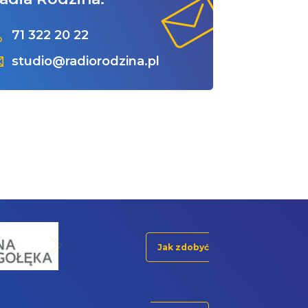
71 322 20 22
studio@radiorodzina.pl
Jak zdobyć