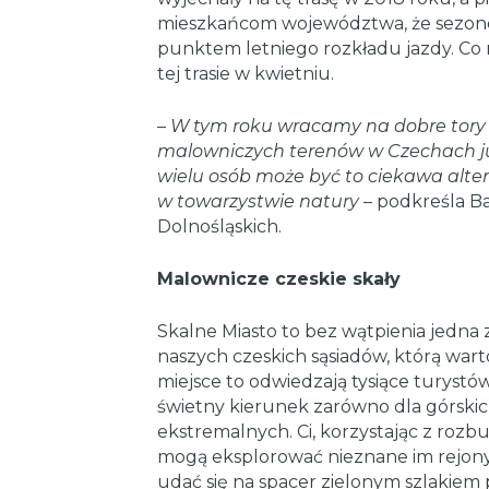
mieszkańcom województwa, że sezono
punktem letniego rozkładu jazdy. Co 
tej trasie w kwietniu.
–
W tym roku wracamy na dobre tory s
malowniczych terenów w Czechach ju
wielu osób może być to ciekawa alter
w towarzystwie natury
– podkreśla Ba
Dolnośląskich.
Malownicze czeskie skały
Skalne Miasto to bez wątpienia jedna 
naszych czeskich sąsiadów, którą wart
miejsce to odwiedzają tysiące turystów,
świetny kierunek zarówno dla górskic
ekstremalnych. Ci, korzystając z ro
mogą eksplorować nieznane im rejony
udać się na spacer zielonym szlakiem