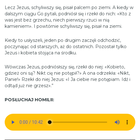
Lecz Jezus, schyliwszy się, pisał palcem po ziemi. A kiedy w
dalszym ciągu Go pytali, podniósł się i rzekł do nich: «Kto z
was jest bez grzechu, niech pierwszy rzuci w nią
kamieniem». I powtórnie schyliwszy się, pisał na ziemi.
Kiedy to usłyszeli, jeden po drugim zaczęli odchodzić,
poczynając od starszych, aż do ostatnich. Pozostał tylko
Jezus i kobieta stojąca na środku.
Wówczas Jezus, podniósłszy się, rzekł do niej: «Kobieto,
gdzież oni są? Nikt cię nie potępił?» A ona odrzekła: «Nikt,
Panie!» Rzekł do niej Jezus: «I Ja ciebie nie potępiam. Idź i
odtąd już nie grzesz».”
POSŁUCHAJ HOMILII: