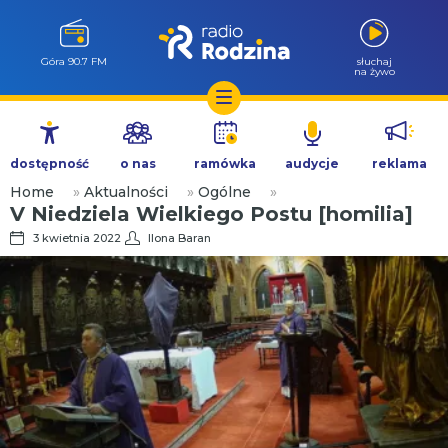
Góra 90.7 FM
słuchaj
na żywo
Przejdź
do
dostępność
o nas
ramówka
audycje
reklama
treści
Home
»
Aktualności
»
Ogólne
»
V Niedziela Wielkiego Postu [homilia]
3 kwietnia 2022
Ilona Baran