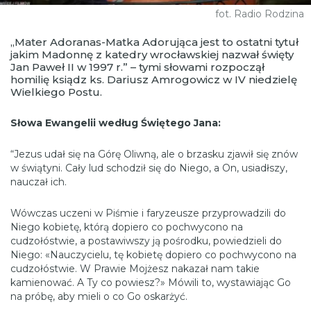
fot. Radio Rodzina
„Mater Adoranas-Matka Adorująca jest to ostatni tytuł
jakim Madonnę z katedry wrocławskiej nazwał święty
Jan Paweł II w 1997 r.” – tymi słowami rozpoczął
homilię ksiądz ks. Dariusz Amrogowicz w IV niedzielę
Wielkiego Postu.
Słowa Ewangelii według Świętego Jana:
“Jezus udał się na Górę Oliwną, ale o brzasku zjawił się znów
w świątyni. Cały lud schodził się do Niego, a On, usiadłszy,
nauczał ich.
Wówczas uczeni w Piśmie i faryzeusze przyprowadzili do
Niego kobietę, którą dopiero co pochwycono na
cudzołóstwie, a postawiwszy ją pośrodku, powiedzieli do
Niego: «Nauczycielu, tę kobietę dopiero co pochwycono na
cudzołóstwie. W Prawie Mojżesz nakazał nam takie
kamienować. A Ty co powiesz?» Mówili to, wystawiając Go
na próbę, aby mieli o co Go oskarżyć.