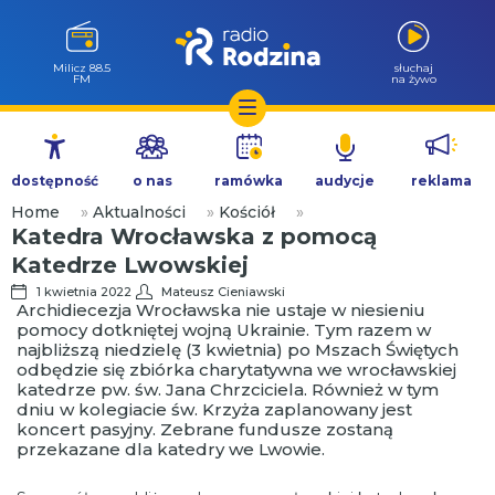
Milicz 88.5
słuchaj
FM
na żywo
Przejdź
do
dostępność
o nas
ramówka
audycje
reklama
treści
Home
»
Aktualności
»
Kościół
»
Katedra Wrocławska z pomocą
Katedrze Lwowskiej
1 kwietnia 2022
Mateusz Cieniawski
Archidiecezja Wrocławska nie ustaje w niesieniu
pomocy dotkniętej wojną Ukrainie. Tym razem w
najbliższą niedzielę (3 kwietnia) po Mszach Świętych
odbędzie się zbiórka charytatywna we wrocławskiej
katedrze pw. św. Jana Chrzciciela. Również w tym
dniu w kolegiacie św. Krzyża zaplanowany jest
koncert pasyjny. Zebrane fundusze zostaną
przekazane dla katedry we Lwowie.