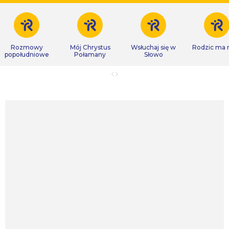
Rozmowy
Mój Chrystus
Wsłuchaj się w
Rodzic ma
popołudniowe
Połamany
Słowo