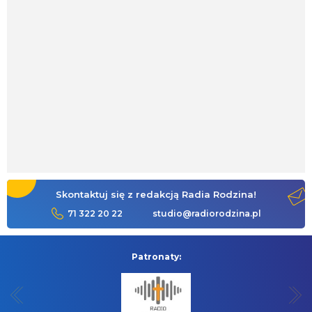
Skontaktuj się z redakcją Radia Rodzina!
71 322 20 22
studio@radiorodzina.pl
Patronaty: