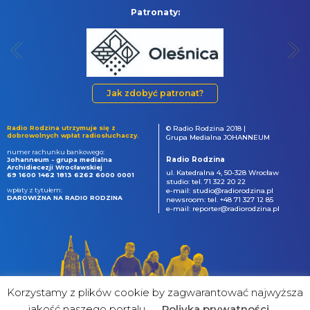
Patronaty:
Jak zdobyć patronat?
Radio Rodzina utrzymuje się z
© Radio Rodzina 2018 |
dobrowolnych wpłat radiosłuchaczy.
Grupa Medialna JOHANNEUM
numer rachunku bankowego:
Radio Rodzina
Johanneum - grupa medialna
Archidiecezji Wrocławskiej
ul. Katedralna 4, 50-328 Wrocław
69 1600 1462 1813 6262 6000 0001
studio: tel. 71 322 20 22
wpłaty z tytułem:
e-mail: studio@radiorodzina.pl
DAROWIZNA NA RADIO RODZINA
newsroom: tel. +48 71 327 12 85
e-mail: reporter@radiorodzina.pl
Korzystamy z plików cookie by zagwarantować najwyższa
jakość naszego portalu
Poliyka prywatności