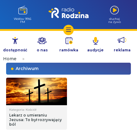
Wołów 99.6
słuchaj
FM
na żywo
Przejdź
do
dostępność
o nas
ramówka
audycje
reklama
treści
Home
»
Archiwum
Kategoria: Kościół
Lekarz o umieraniu
Jezusa: To był rozrywający
ból