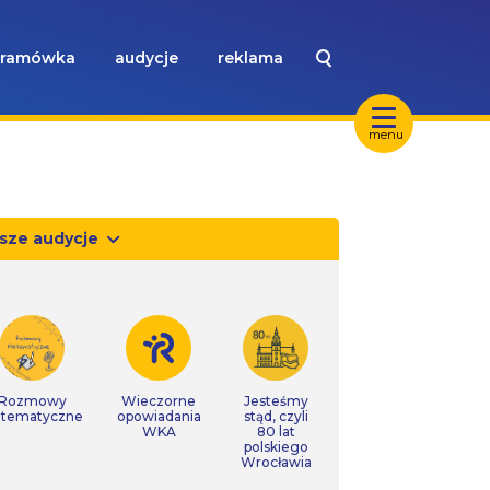
ramówka
audycje
reklama
menu
sze audycje
Rozmowy
Wieczorne
Jesteśmy
tematyczne
opowiadania
stąd, czyli
WKA
80 lat
polskiego
Wrocławia