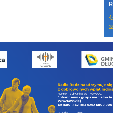
R
Radio Rodzina utrzymuje się
z dobrowolnych wpłat radios
numer rachunku bankowego:
Johanneum - grupa medialna Ar
Wrocławskiej
69 1600 1462 1813 6262 6000 000
wpłaty z tytułem: