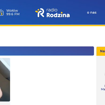
Wołów
o nas
99.6 FM
Na
Ma