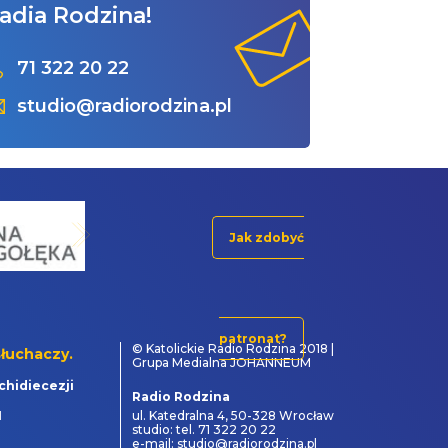
adia Rodzina!
71 322 20 22
studio@radiorodzina.pl
Jak zdobyć
patronat?
© Katolickie Radio Rodzina 2018 |
łuchaczy.
Grupa Medialna JOHANNEUM
chidiecezji
Radio Rodzina
1
ul. Katedralna 4, 50-328 Wrocław
studio: tel. 71 322 20 22
e-mail: studio@radiorodzina.pl