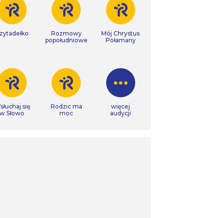
zytadełko
Rozmowy
Mój Chrystus
popołudniowe
Połamany
łuchaj się
Rodzic ma
więcej
w Słowo
moc
audycji