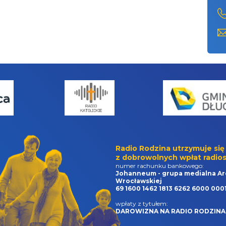
Radio Rodzina utrzymuje się
z dobrowolnych wpłat radios
numer rachunku bankowego:
Johanneum - grupa medialna Ar
Wrocławskiej
69 1600 1462 1813 6262 6000 000
wpłaty z tytułem:
DAROWIZNA NA RADIO RODZINA