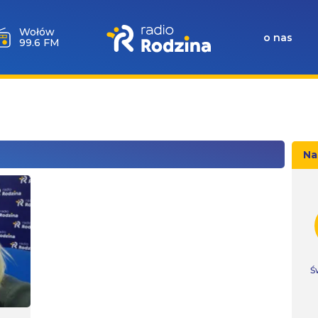
Wołów
o nas
99.6 FM
Na
Ś