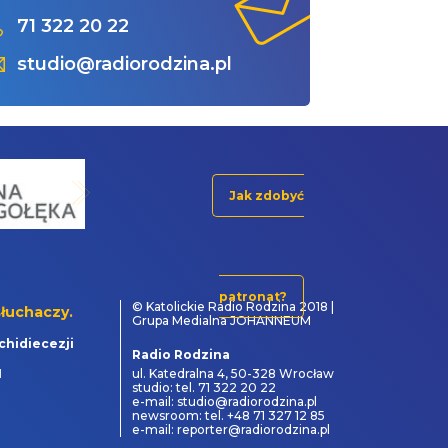
71 322 20 22
studio@radiorodzina.pl
Jak zdobyć
patronat?
© Katolickie Radio Rodzina 2018 |
łuchaczy.
Grupa Medialna JOHANNEUM
chidiecezji
Radio Rodzina
1
ul. Katedralna 4, 50-328 Wrocław
studio: tel. 71 322 20 22
e-mail: studio@radiorodzina.pl
newsroom: tel. +48 71 327 12 85
e-mail: reporter@radiorodzina.pl