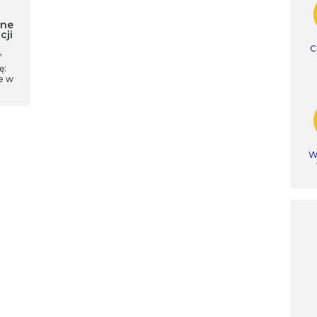
zne
cji
C
”
ę:
ce w
Ws