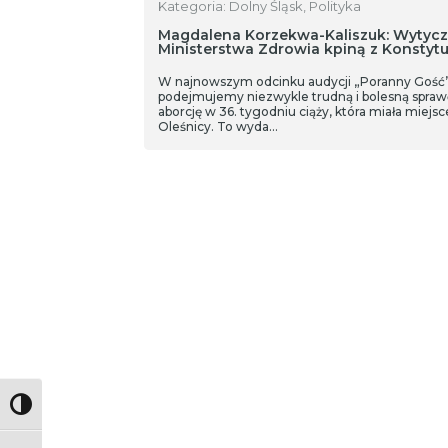
Kategoria: Dolny Śląsk, Polityka
Magdalena Korzekwa-Kaliszuk: Wytyc
Ministerstwa Zdrowia kpiną z Konstytu
W najnowszym odcinku audycji „Poranny Gość
podejmujemy niezwykle trudną i bolesną spraw
aborcję w 36. tygodniu ciąży, która miała miejs
Oleśnicy. To wyda…
Toggle High Contrast