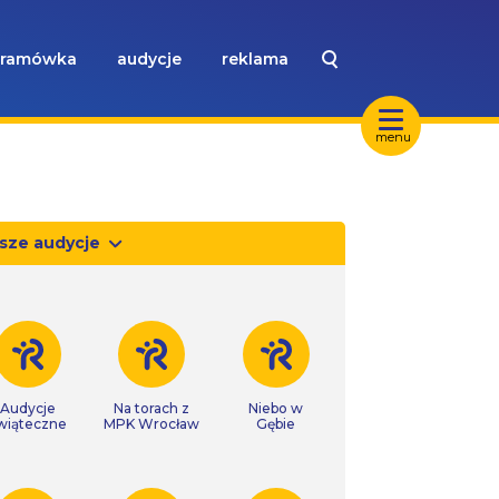
ramówka
audycje
reklama
menu
sze audycje
Audycje
Na torach z
Niebo w
wiąteczne
MPK Wrocław
Gębie