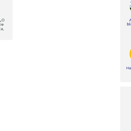
 „O
bl
zie
ta,
Ha