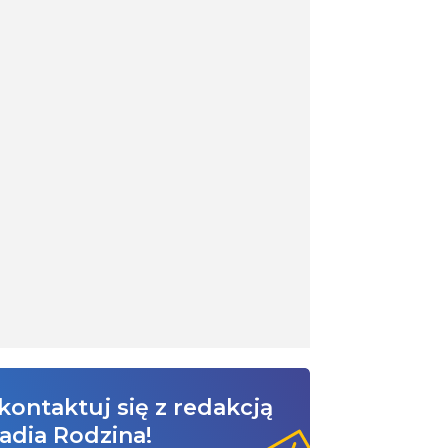
kontaktuj się z redakcją
adia Rodzina!