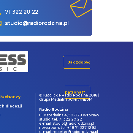
71 322 20 22
studio@radiorodzina.pl
Jak zdobyć
patronat?
© Katolickie Radio Rodzina 2018 |
łuchaczy.
Grupa Medialna JOHANNEUM
chidiecezji
Radio Rodzina
1
ul. Katedralna 4, 50-328 Wrocław
studio: tel. 71 322 20 22
e-mail: studio@radiorodzina.pl
newsroom: tel. +48 71 327 12 85
e-mail: reporter@radiorodzina.pl