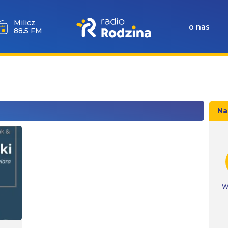
Milicz
o nas
88.5 FM
Na
W