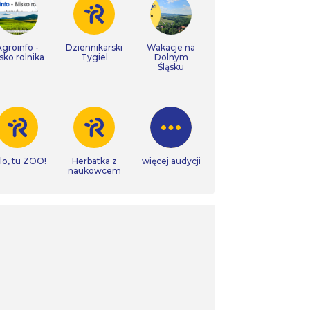
Agroinfo -
Dziennikarski
Wakacje na
isko rolnika
Tygiel
Dolnym
Śląsku
lo, tu ZOO!
Herbatka z
więcej audycji
naukowcem