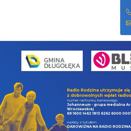
Radio Rodzina utrzymuje się
z dobrowolnych wpłat radios
numer rachunku bankowego:
Johanneum - grupa medialna Ar
Wrocławskiej
69 1600 1462 1813 6262 6000 000
wpłaty z tytułem:
DAROWIZNA NA RADIO RODZINA