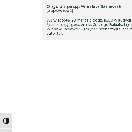
O życiu z pasją: Wiesław Saniewski
[zapowiedź]
Już w sobotę, 29 marca o godz. 16.00 w audycji
życiu z pasją” gościem ks. Jerzego Babiaka będ
Wiesław Saniewski – reżyser, scenarzysta, eseis
autor tak…
Toggle High Contrast