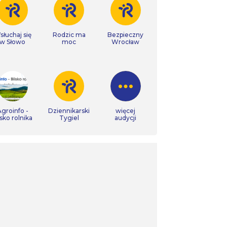
łuchaj się
Rodzic ma
Bezpieczny
w Słowo
moc
Wrocław
groinfo -
Dziennikarski
więcej
isko rolnika
Tygiel
audycji