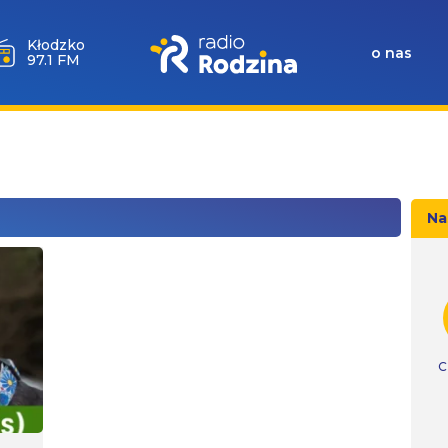
Wołów
o nas
99.6 FM
Na
C