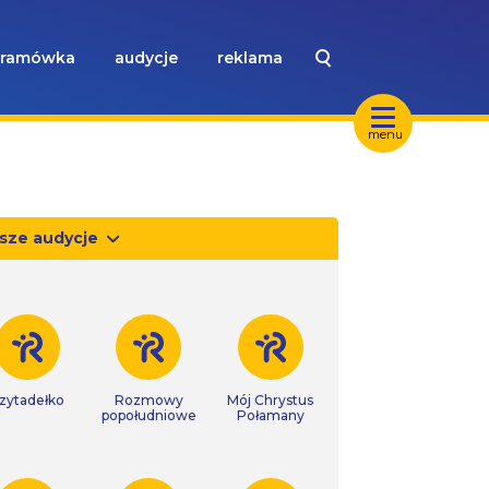
ramówka
audycje
reklama
menu
sze audycje
zytadełko
Rozmowy
Mój Chrystus
popołudniowe
Połamany