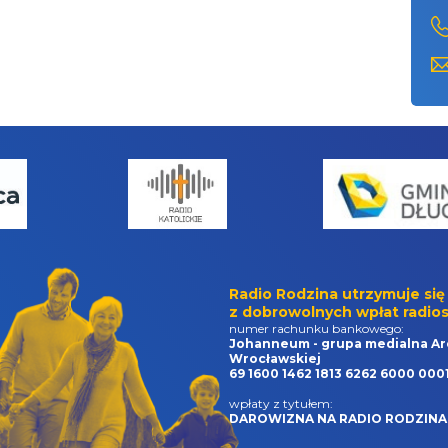
Radio Rodzina utrzymuje się
z dobrowolnych wpłat radios
numer rachunku bankowego:
Johanneum - grupa medialna Ar
Wrocławskiej
69 1600 1462 1813 6262 6000 000
wpłaty z tytułem:
DAROWIZNA NA RADIO RODZINA