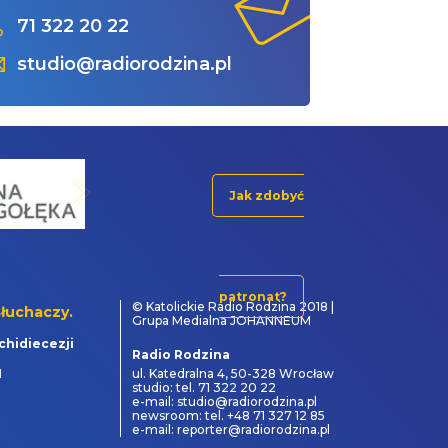
71 322 20 22
studio@radiorodzina.pl
Jak zdobyć
patronat?
© Katolickie Radio Rodzina 2018 |
łuchaczy.
Grupa Medialna JOHANNEUM
chidiecezji
Radio Rodzina
1
ul. Katedralna 4, 50-328 Wrocław
studio: tel. 71 322 20 22
e-mail: studio@radiorodzina.pl
newsroom: tel. +48 71 327 12 85
e-mail: reporter@radiorodzina.pl