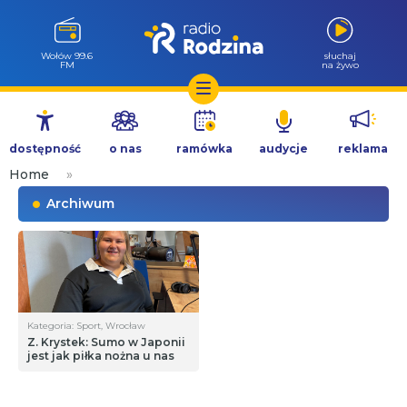
Wołów 99.6
słuchaj
FM
na żywo
Przejdź
do
dostępność
o nas
ramówka
audycje
reklama
treści
Home
»
Archiwum
Kategoria: Sport, Wrocław
Z. Krystek: Sumo w Japonii
jest jak piłka nożna u nas