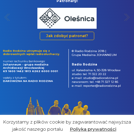
Patronaty:
Jak zdobyć patronat?
Radio Rodzina utrzymuje się z
© Radio Rodzina 2018 |
dobrowolnych wpłat radiosłuchaczy.
Grupa Medialna JOHANNEUM
numer rachunku bankowego:
Radio Rodzina
Johanneum - grupa medialna
Archidiecezji Wrocławskiej
ul. Katedralna 4, 50-328 Wrocław
69 1600 1462 1813 6262 6000 0001
studio: tel. 71 322 20 22
wpłaty z tytułem:
e-mail: studio@radiorodzina.pl
DAROWIZNA NA RADIO RODZINA
newsroom: tel. +48 71 327 12 85
e-mail: reporter@radiorodzina.pl
Korzystamy z plików cookie by zagwarantować najwyższa
jakość naszego portalu
Poliyka prywatności