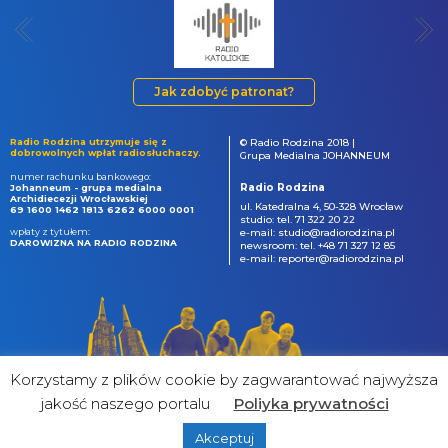
Jak zdobyć patronat?
Radio Rodzina utrzymuje się z
© Radio Rodzina 2018 |
dobrowolnych wpłat radiosłuchaczy.
Grupa Medialna JOHANNEUM
numer rachunku bankowego:
Radio Rodzina
Johanneum - grupa medialna
Archidiecezji Wrocławskiej
ul. Katedralna 4, 50-328 Wrocław
69 1600 1462 1813 6262 6000 0001
studio: tel. 71 322 20 22
wpłaty z tytułem:
e-mail: studio@radiorodzina.pl
DAROWIZNA NA RADIO RODZINA
newsroom: tel. +48 71 327 12 85
e-mail: reporter@radiorodzina.pl
Korzystamy z plików cookie by zagwarantować najwyższa
jakość naszego portalu
Poliyka prywatności
Akceptuj
powered by
&