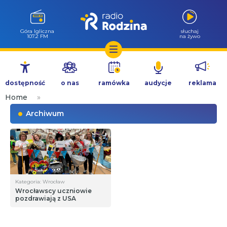
Góra Igliczna
słuchaj
107.2 FM
na żywo
Przejdź
do
dostępność
o nas
ramówka
audycje
reklama
treści
Home
»
Archiwum
Kategoria: Wrocław
Wrocławscy uczniowie
pozdrawiają z USA