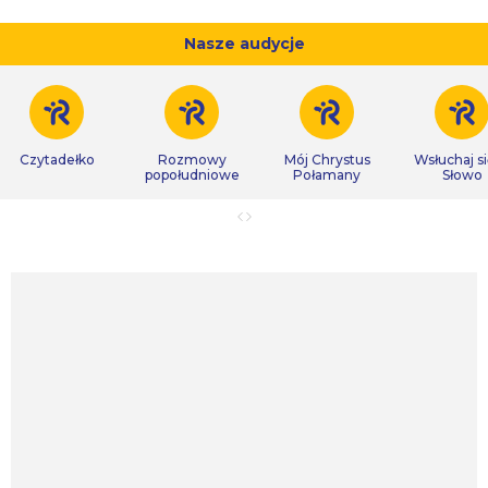
Nasze audycje
Czytadełko
Rozmowy
Mój Chrystus
Wsłuchaj s
popołudniowe
Połamany
Słowo