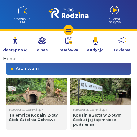
Kłodzko 97.1
słuchaj
FM
na żywo
Przejdź
do
dostępność
o nas
ramówka
audycje
reklama
treści
Home
»
Archiwum
Kategoria: Dolny Śląsk
Kategoria: Dolny Śląsk
Tajemnice Kopalni Złoty
Kopalnia Złota w Złotym
Stok: Sztolnia Ochrowa
Stoku i jej tajemnicze
podziemia