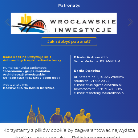
Patronaty:
Jak zdobyć patronat?
Radio Rodzina utrzymuje się z
© Radio Rodzina 2018 |
dobrowolnych wpłat radiosłuchaczy.
Grupa Medialna JOHANNEUM
numer rachunku bankowego:
Radio Rodzina
Johanneum - grupa medialna
Archidiecezji Wrocławskiej
ul. Katedralna 4, 50-328 Wrocław
69 1600 1462 1813 6262 6000 0001
studio: tel. 71 322 20 22
wpłaty z tytułem:
e-mail: studio@radiorodzina.pl
DAROWIZNA NA RADIO RODZINA
newsroom: tel. +48 71 327 12 85
e-mail: reporter@radiorodzina.pl
Korzystamy z plików cookie by zagwarantować najwyższa
jakość naszego portalu
Poliyka prywatności