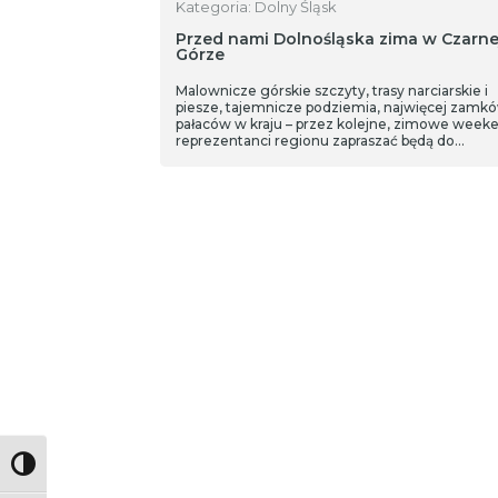
Kategoria: Dolny Śląsk
Przed nami Dolnośląska zima w Czarne
Górze
Malownicze górskie szczyty, trasy narciarskie i
piesze, tajemnicze podziemia, najwięcej zamkó
pałaców w kraju – przez kolejne, zimowe week
reprezentanci regionu zapraszać będą do
poznawania, odkrywania i odwiedzania Dolneg
Śląska w ramach akcji „Dolnośląska zima”.
Partnerem akcji są Koleje Dolnośląskie.
Toggle High Contrast