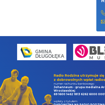
R
Radio Rodzina utrzymuje się
z dobrowolnych wpłat radios
numer rachunku bankowego:
Johanneum - grupa medialna Ar
Wrocławskiej
69 1600 1462 1813 6262 6000 000
wpłaty z tytułem:
DAROWIZNA NA RADIO RODZINA