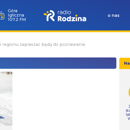
Góra
Igliczna
o nas
107.2 FM
 regionu zapraszać będą do poznawania
Na
st
la
W