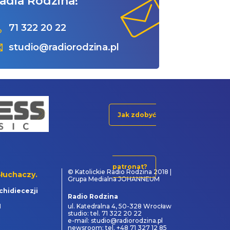
adia Rodzina!
71 322 20 22
studio@radiorodzina.pl
Jak zdobyć
patronat?
© Katolickie Radio Rodzina 2018 |
łuchaczy.
Grupa Medialna JOHANNEUM
chidiecezji
Radio Rodzina
1
ul. Katedralna 4, 50-328 Wrocław
studio: tel. 71 322 20 22
e-mail: studio@radiorodzina.pl
newsroom: tel. +48 71 327 12 85