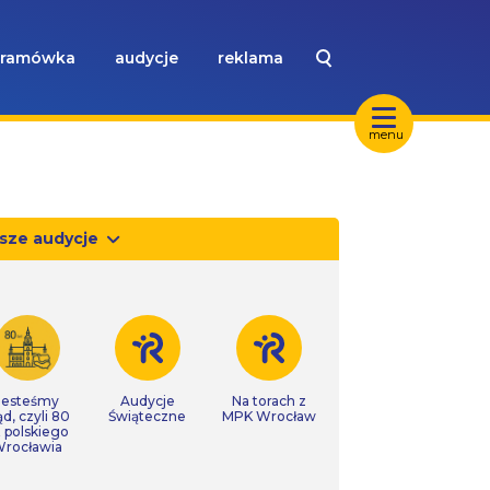
ramówka
audycje
reklama
menu
sze audycje
Jesteśmy
Audycje
Na torach z
ąd, czyli 80
Świąteczne
MPK Wrocław
t polskiego
rocławia