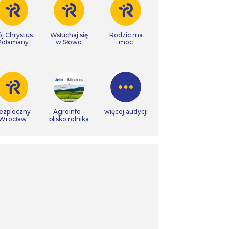
j Chrystus
Wsłuchaj się
Rodzic ma
Połamany
w Słowo
moc
ezpieczny
Agroinfo -
więcej audycji
Wrocław
blisko rolnika