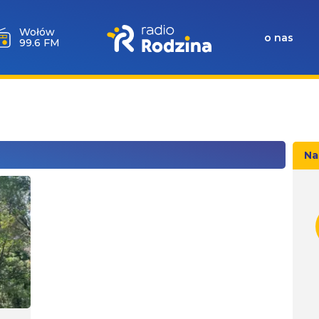
Wołów
o nas
99.6 FM
Na