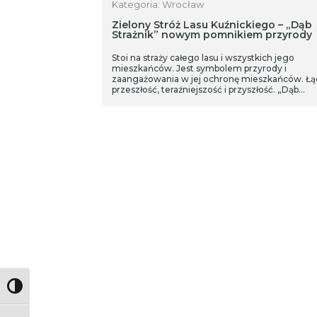
Kategoria: Wrocław
Zielony Stróż Lasu Kuźnickiego – „Dąb
Strażnik” nowym pomnikiem przyrody
Stoi na straży całego lasu i wszystkich jego
mieszkańców. Jest symbolem przyrody i
zaangażowania w jej ochronę mieszkańców. Łą
przeszłość, teraźniejszość i przyszłość. „Dąb
Strażnik” w lesie Kuźnickim stanie się kolejnym
pomnikiem przyrody.
Toggle High Contrast