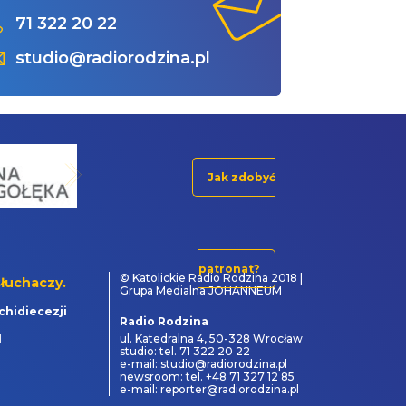
71 322 20 22
studio@radiorodzina.pl
Jak zdobyć
patronat?
© Katolickie Radio Rodzina 2018 |
łuchaczy.
Grupa Medialna JOHANNEUM
chidiecezji
Radio Rodzina
1
ul. Katedralna 4, 50-328 Wrocław
studio: tel. 71 322 20 22
e-mail: studio@radiorodzina.pl
newsroom: tel. +48 71 327 12 85
e-mail: reporter@radiorodzina.pl