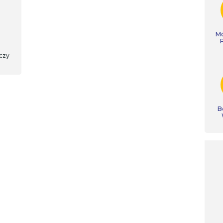
Mó
czy
B