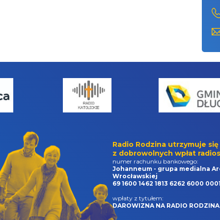
Radio Rodzina utrzymuje się
z dobrowolnych wpłat radios
numer rachunku bankowego:
Johanneum - grupa medialna Ar
Wrocławskiej
69 1600 1462 1813 6262 6000 000
wpłaty z tytułem:
DAROWIZNA NA RADIO RODZINA