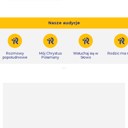
Nasze audycje
Rozmowy
Mój Chrystus
Wsłuchaj się w
Rodzic ma
popołudniowe
Połamany
Słowo