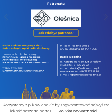
Patronaty:
Jak zdobyć patronat?
Radio Rodzina utrzymuje się z
© Radio Rodzina 2018 |
dobrowolnych wpłat radiosłuchaczy.
Grupa Medialna JOHANNEUM
numer rachunku bankowego:
Radio Rodzina
Johanneum - grupa medialna
Archidiecezji Wrocławskiej
ul. Katedralna 4, 50-328 Wrocław
69 1600 1462 1813 6262 6000 0001
studio: tel. 71 322 20 22
wpłaty z tytułem:
e-mail: studio@radiorodzina.pl
DAROWIZNA NA RADIO RODZINA
newsroom: tel. +48 71 327 12 85
e-mail: reporter@radiorodzina.pl
Korzystamy z plików cookie by zagwarantować najwyższa
jakość naszego portalu
Poliyka prywatności