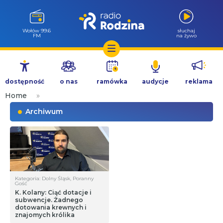
Wołów 99.6
słuchaj
FM
na żywo
Przejdź
do
dostępność
o nas
ramówka
audycje
reklama
treści
Home
»
Archiwum
Kategoria: Dolny Śląsk, Poranny
Gość
K. Kolany: Ciąć dotacje i
subwencje. Żadnego
dotowania krewnych i
znajomych królika