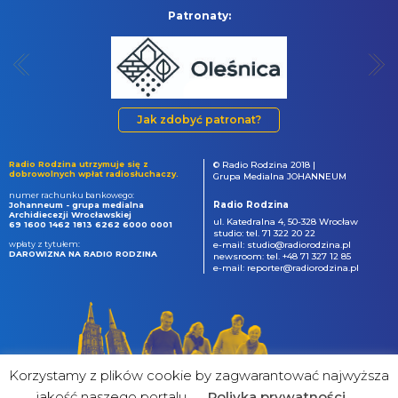
Patronaty:
Jak zdobyć patronat?
Radio Rodzina utrzymuje się z
© Radio Rodzina 2018 |
dobrowolnych wpłat radiosłuchaczy.
Grupa Medialna JOHANNEUM
numer rachunku bankowego:
Radio Rodzina
Johanneum - grupa medialna
Archidiecezji Wrocławskiej
ul. Katedralna 4, 50-328 Wrocław
69 1600 1462 1813 6262 6000 0001
studio: tel. 71 322 20 22
wpłaty z tytułem:
e-mail: studio@radiorodzina.pl
DAROWIZNA NA RADIO RODZINA
newsroom: tel. +48 71 327 12 85
e-mail: reporter@radiorodzina.pl
Korzystamy z plików cookie by zagwarantować najwyższa
jakość naszego portalu
Poliyka prywatności