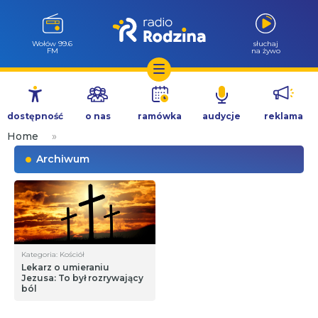
Wołów 99.6
słuchaj
FM
na żywo
Przejdź
do
dostępność
o nas
ramówka
audycje
reklama
treści
Home
»
Archiwum
Kategoria: Kościół
Lekarz o umieraniu
Jezusa: To był rozrywający
ból