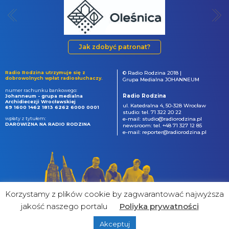
Jak zdobyć patronat?
Radio Rodzina utrzymuje się z
© Radio Rodzina 2018 |
dobrowolnych wpłat radiosłuchaczy.
Grupa Medialna JOHANNEUM
numer rachunku bankowego:
Radio Rodzina
Johanneum - grupa medialna
Archidiecezji Wrocławskiej
ul. Katedralna 4, 50-328 Wrocław
69 1600 1462 1813 6262 6000 0001
studio: tel. 71 322 20 22
wpłaty z tytułem:
e-mail: studio@radiorodzina.pl
DAROWIZNA NA RADIO RODZINA
newsroom: tel. +48 71 327 12 85
e-mail: reporter@radiorodzina.pl
Korzystamy z plików cookie by zagwarantować najwyższa
jakość naszego portalu
Poliyka prywatności
Akceptuj
powered by
&