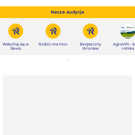
Nasze audycje
Wsłuchaj się w
Rodzic ma moc
Bezpieczny
Agroinfo - b
Słowo
Wrocław
rolnika