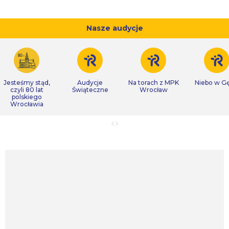
Nasze audycje
Jesteśmy stąd,
Audycje
Na torach z MPK
Niebo w Gę
czyli 80 lat
Świąteczne
Wrocław
polskiego
Wrocławia