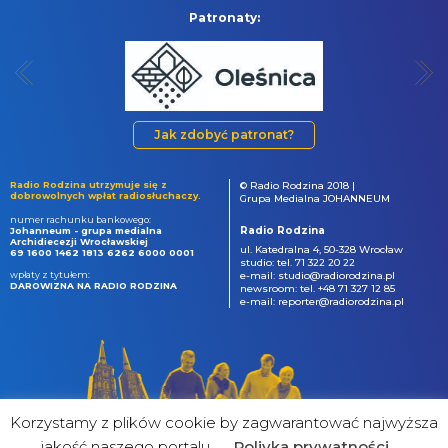
Patronaty:
Jak zdobyć patronat?
Radio Rodzina utrzymuje się z
© Radio Rodzina 2018 |
dobrowolnych wpłat radiosłuchaczy.
Grupa Medialna JOHANNEUM
numer rachunku bankowego:
Radio Rodzina
Johanneum - grupa medialna
Archidiecezji Wrocławskiej
ul. Katedralna 4, 50-328 Wrocław
69 1600 1462 1813 6262 6000 0001
studio: tel. 71 322 20 22
wpłaty z tytułem:
e-mail: studio@radiorodzina.pl
DAROWIZNA NA RADIO RODZINA
newsroom: tel. +48 71 327 12 85
e-mail: reporter@radiorodzina.pl
Korzystamy z plików cookie by zagwarantować najwyższa
jakość naszego portalu
Poliyka prywatności