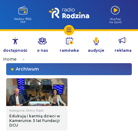
Wołów 99.6
słuchaj
FM
na żywo
Przejdź
do
dostępność
o nas
ramówka
audycje
reklama
treści
Home
»
Archiwum
Kategoria: Dolny Śląsk
Edukują i karmią dzieci w
Kamerunie. 5 lat Fundacji
DCU