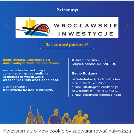
Patronaty:
Jak zdobyć patronat?
Radio Rodzina utrzymuje się z
© Radio Rodzina 2018 |
dobrowolnych wpłat radiosłuchaczy.
Grupa Medialna JOHANNEUM
numer rachunku bankowego:
Radio Rodzina
Johanneum - grupa medialna
Archidiecezji Wrocławskiej
ul. Katedralna 4, 50-328 Wrocław
69 1600 1462 1813 6262 6000 0001
studio: tel. 71 322 20 22
wpłaty z tytułem:
e-mail: studio@radiorodzina.pl
DAROWIZNA NA RADIO RODZINA
newsroom: tel. +48 71 327 12 85
e-mail: reporter@radiorodzina.pl
Korzystamy z plików cookie by zagwarantować najwyższa