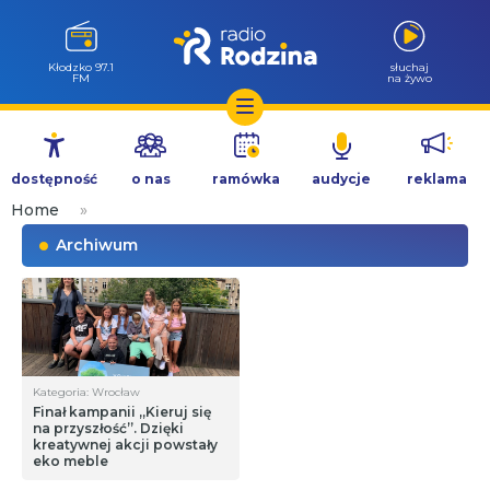
Kłodzko 97.1
słuchaj
FM
na żywo
Przejdź
do
dostępność
o nas
ramówka
audycje
reklama
treści
Home
»
Archiwum
Kategoria: Wrocław
Finał kampanii „Kieruj się
na przyszłość”. Dzięki
kreatywnej akcji powstały
eko meble