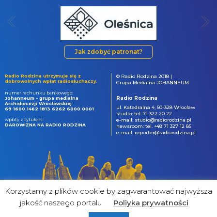
Jak zdobyć patronat?
Radio Rodzina utrzymuje się z
© Radio Rodzina 2018 |
dobrowolnych wpłat radiosłuchaczy.
Grupa Medialna JOHANNEUM
numer rachunku bankowego:
Radio Rodzina
Johanneum - grupa medialna
Archidiecezji Wrocławskiej
ul. Katedralna 4, 50-328 Wrocław
69 1600 1462 1813 6262 6000 0001
studio: tel. 71 322 20 22
wpłaty z tytułem:
e-mail: studio@radiorodzina.pl
DAROWIZNA NA RADIO RODZINA
newsroom: tel. +48 71 327 12 85
e-mail: reporter@radiorodzina.pl
Korzystamy z plików cookie by zagwarantować najwyższa
jakość naszego portalu
Poliyka prywatności