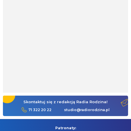
Skontaktuj się z redakcją Radia Rodzina!
71 322 20 22
studio@radiorodzina.pl
Patronaty: