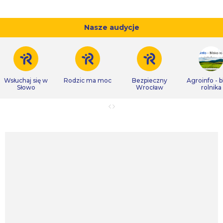
Nasze audycje
Wsłuchaj się w
Rodzic ma moc
Bezpieczny
Agroinfo - b
Słowo
Wrocław
rolnika