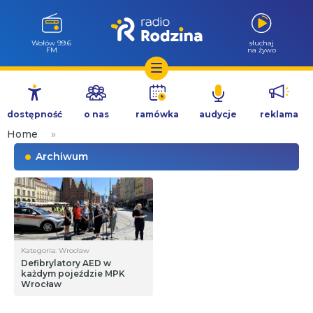
Wołów 99.6
słuchaj
FM
na żywo
Przejdź
do
dostępność
o nas
ramówka
audycje
reklama
treści
Home
»
Archiwum
Kategoria: Wrocław
Defibrylatory AED w
każdym pojeździe MPK
Wrocław